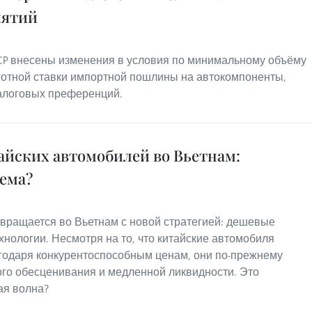
иятий
P внесены изменения в условия по минимальному объёму
готной ставки импортной пошлины на автокомпоненты,
алоговых преференций.
айских автомобилей во Вьетнам:
ема?
вращается во Вьетнам с новой стратегией: дешевые
нологии. Несмотря на то, что китайские автомобиля
годаря конкурентоспособным ценам, они по-прежнему
ого обесценивания и медленной ликвидности. Это
ая волна?