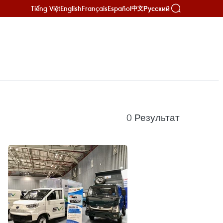
Tiếng Việt
English
Français
Español
Русский
中文
0
Результат