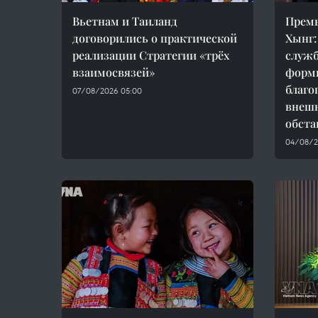
Вьетнам и Таиланд
Прем
договорились о практической
Хынг:
реализации Стратегии «трёх
служб
взаимосвязей»
форм
благо
07/08/2026 05:00
внеш
обста
04/08/20