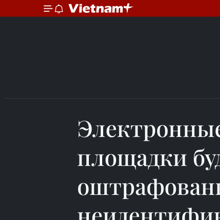
Электронные
площадки бу
оштрафованы
неидентифик