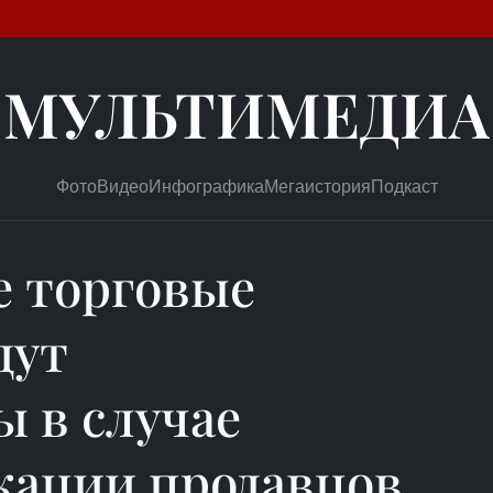
МУЛЬТИМЕДИА
Фото
Видео
Инфографика
Мегаистория
Подкаст
 торговые
дут
 в случае
ации продавцов