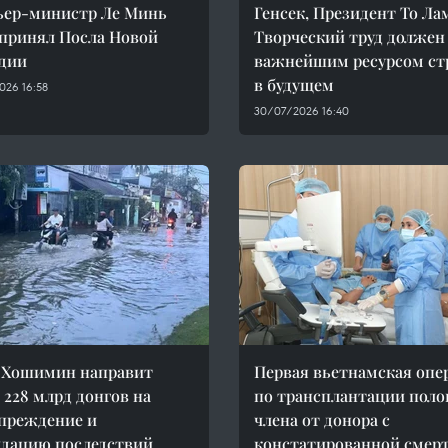
ьер-министр Ле Минь
Генсек, Президент То Ла
принял Посла Новой
Творческий труд должен
дии
важнейшим ресурсом с
в будущем
026 16:58
30/07/2026 16:40
 Хошимин направит
Первая вьетнамская опе
 228 млрд донгов на
по трансплантации поло
преждение и
члена от донора с
дацию последствий
констатированной смер