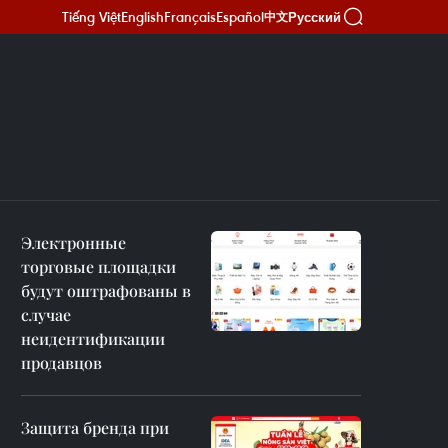
Tiếng Việt
English
Français
Español
Русский
中文
Электронные
торговые площадки
будут оштрафованы в
случае
неидентификации
продавцов
Защита бренда при