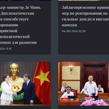
ьер-министр Ле Минь
Заблаговременное приня
 Дипломатическая
мер по реагированию на
а способствует
сильные дожди и внеза
ированию
паводки
приятной
04/08/2026 02:28
неполитической
новки для развития
26 15:18