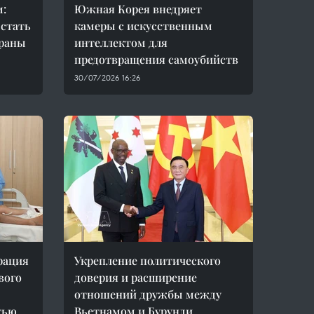
м:
Южная Корея внедряет
 стать
камеры с искусственным
траны
интеллектом для
предотвращения самоубийств
30/07/2026 16:26
рация
Укрепление политического
вого
доверия и расширение
отношений дружбы между
тью
Вьетнамом и Бурунди