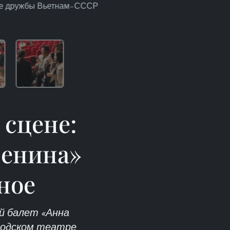
орце дружбы Вьетнам–СССР
сцене:
ренина»
ное
й балет «Анна
родском театре