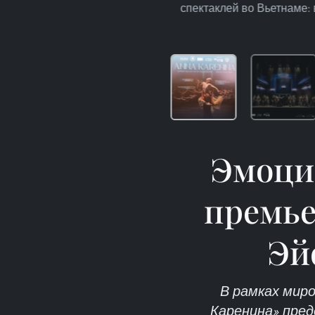
спектаклей во Вьетнаме:
Эмоци
премье
Эй
В рамках мир
Каренина» пре