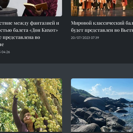
ствие между фантазией и
Мировой классический ба
стью балета «Дон Кихот»
будет представлен во Вьет
 представлена во
20/07/2023 07:39
ме
 04:26