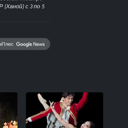
(Ханой) с 3 по 5
амПлюс