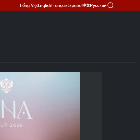
Tiếng Việt
English
Français
Español
Русский
中文