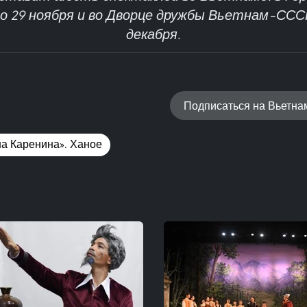
о 29 ноября и во Дворце дружбы Вьетнам–СССР 
декабря.
Подписаться на Вьетн
на Каренина». Ханое