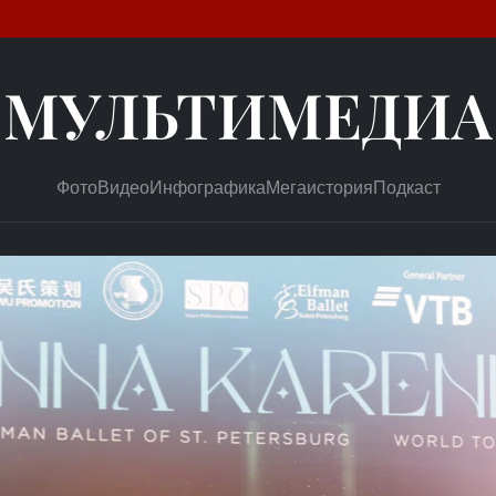
МУЛЬТИМЕДИА
Фото
Видео
Инфографика
Мегаистория
Подкаст