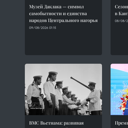
Музей Даклака — символ
Сезон
самобытности и единства
в Кан
народов Центрального нагорья
08/08/2
09/08/2026 01:15
ВМС Вьетнама: развивая
Прем