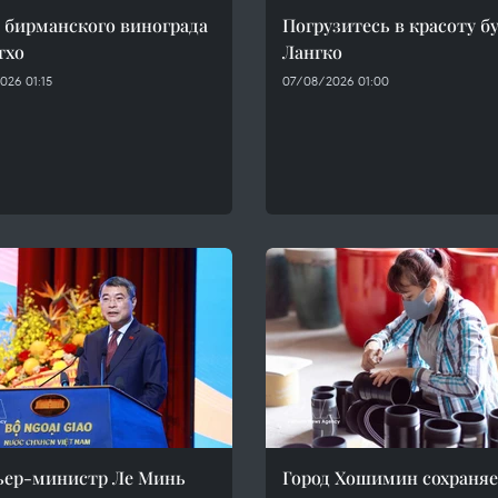
 бирманского винограда
Погрузитесь в красоту б
тхо
Лангко
026 01:15
07/08/2026 01:00
ьер-министр Ле Минь
Город Хошимин сохраня