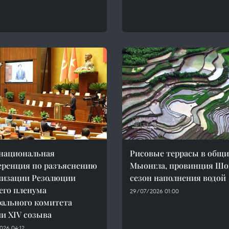
национальная
Рисовые террасы в общ
ренция по разъяснению
Мыонгла, провинция Шон
лизации Резолюции
сезон наполнения водой
его пленума
29/07/2026 01:00
ального комитета
и XIV созыва
026 04:12