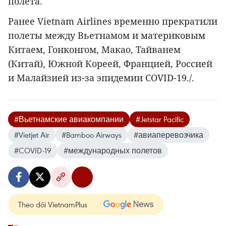
полета.
Ранее Vietnam Airlines временно прекратили
полеты между Вьетнамом и материковым
Китаем, Гонконгом, Макао, Тайванем
(Китай), Южной Кореей, Францией, Россией
и Малайзией из-за эпидемии COVID-19./.
#Вьетнамские авиакомпании
#Jetstar Pacific
#Vietjet Air
#Bamboo Airways
#авиаперевозчика
#COVID-19
#международных полетов
Theo dõi VietnamPlus