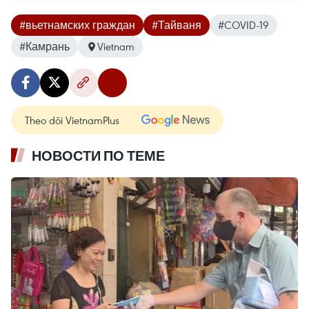
#вьетнамских граждан
#Тайваня
#COVID-19
#Камрань
Vietnam
Theo dõi VietnamPlus
НОВОСТИ ПО ТЕМЕ