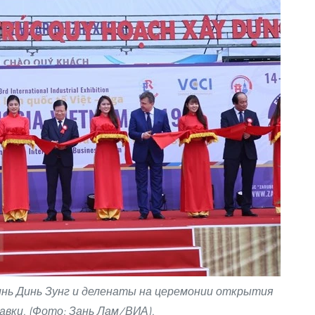
нь Динь Зунг и деленаты на церемонии открытия
авки. (Фото: Зань Лам/ВИА).