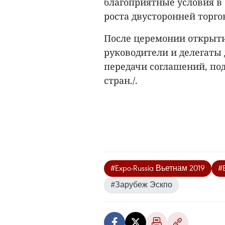
благоприятные условия в
роста двусторонней торго
После церемонии открыти
руководители и делегаты
передачи соглашений, по
стран./.
#Expo-Russia Вьетнам 2019
#
#Зарубеж Эскпо