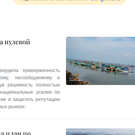
а нулевой
вердила приверженность
ному, несообщаемому и
нув решимость полностью
енациональные усилия по
сии и защитить репутацию
ных рынках.
а план по