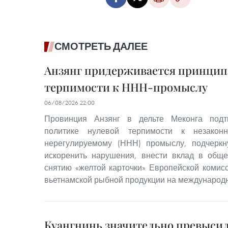
СМОТРЕТЬ ДАЛЕЕ
Анзянг придерживается принцип
терпимости к ННН-промыслу
06/08/2026 22:00
Провинция Анзянг в дельте Меконга подт
политике нулевой терпимости к незакон
нерегулируемому (ННН) промыслу, подчерк
искоренить нарушения, внести вклад в общ
снятию «желтой карточки» Европейской комис
вьетнамской рыбной продукции на международ
Куангнинь значительно превысил