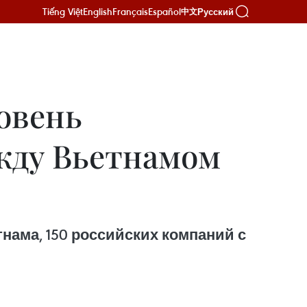
Tiếng Việt
English
Français
Español
Русский
中文
ровень
жду Вьетнамом
нама, 150 российских компаний с