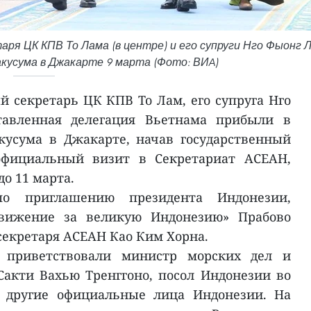
ря ЦК КПВ То Лама (в центре) и его супруги Нго Фыонг 
кусума в Джакарте 9 марта (Фото: ВИA)
й секретарь ЦК КПВ То Лам, его супруга Нго
авленная делегация Вьетнама прибыли в
кусума в Джакарте, начав государственный
фициальный визит в Секретариат АСЕАН,
о 11 марта.
по приглашению президента Индонезии,
Движение за великую Индонезию» Прабово
секретаря АСЕАН Као Ким Хорна.
 приветствовали министр морских дел и
акти Вахью Тренггоно, посол Индонезии во
 другие официальные лица Индонезии. На