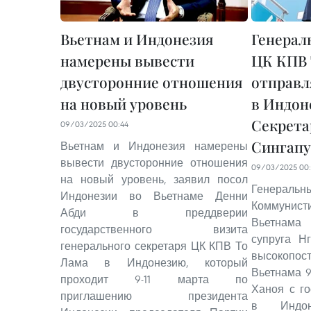
Вьетнам и Индонезия
Генерал
намерены вывести
ЦК КПВ 
двусторонние отношения
отправл
на новый уровень
в Индон
Секрета
09/03/2025 00:44
Сингапу
Вьетнам и Индонезия намерены
вывести двусторонние отношения
09/03/2025 00
на новый уровень, заявил посол
Генерал
Индонезии во Вьетнаме Денни
Коммуни
Абди в преддверии
Вьетнама
государственного визита
супруга Н
генерального секретаря ЦК КПВ То
высокопос
Лама в Индонезию, который
Вьетнама 9
проходит 9-11 марта по
Ханоя с г
приглашению президента
в Индон