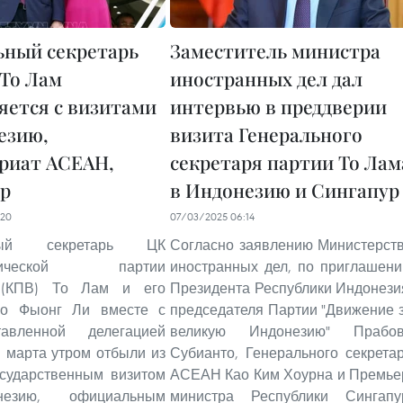
ьный секретарь
Заместитель министра
То Лам
иностранных дел дал
яется с визитами
интервью в преддверии
езию,
визита Генерального
риат АСЕАН,
секретаря партии То Лам
р
в Индонезию и Сингапур
:20
07/03/2025 06:14
ьный секретарь ЦК
Согласно заявлению Министерст
стической партии
иностранных дел, по приглашен
 (КПВ) То Лам и его
Президента Республики Индонези
го Фыонг Ли вместе с
председателя Партии "Движение 
тавленной делегацией
великую Индонезию" Прабо
 марта утром отбыли из
Субианто, Генерального секрета
осударственным визитом
АСЕАН Као Ким Хоурна и Премье
езию, официальным
министра Республики Сингапу