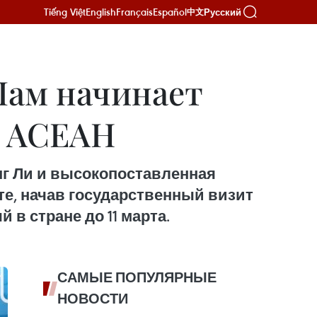
Tiếng Việt
English
Français
Español
Русский
中文
Лам начинает
т АСЕАН
онг Ли и высокопоставленная
е, начав государственный визит
в стране до 11 марта.
САМЫЕ ПОПУЛЯРНЫЕ
НОВОСТИ