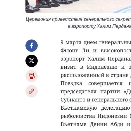
Церемония приветствия генерального секрета
в аэропорту Халим Пердана
9 марта днем генеральны
Фыонг Ли и высокопост
аэропорт Халим Пердана
визит в Индонезию и о
расположенный в стране д
Поездка совершается 
председателя партии «
Субианто и генерального 
Вьетнамскую делегацию
рыболовства Индонезии С
Вьетнаме Денни Абди и