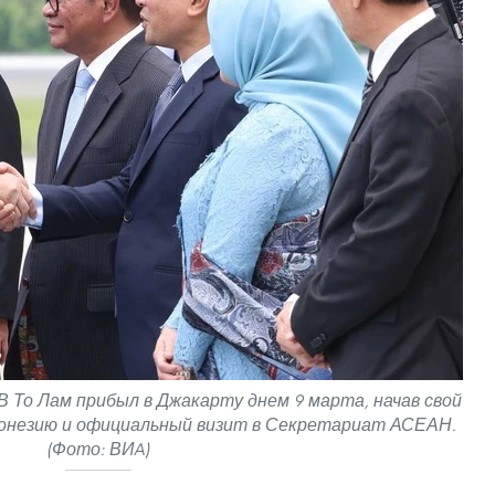
 То Лам прибыл в Джакарту днем 9 марта, начав свой
донезию и официальный визит в Секретариат АСЕАН.
(Фото: ВИA)