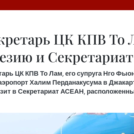
кретарь ЦК КПВ То 
езию и Секретариа
тарь ЦК КПВ То Лам, его супруга Нго Фы
эропорт Халим Перданакусума в Джакарт
т в Секретариат АСЕАН, расположенный 