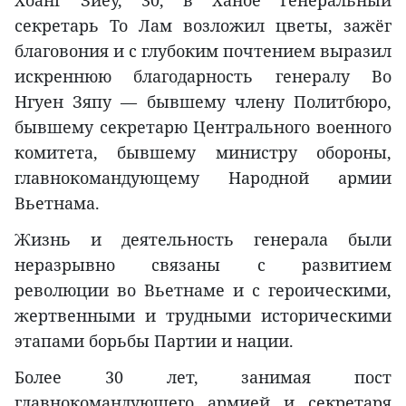
Хоанг Зиеу, 30, в Ханое Генеральный
секретарь То Лам возложил цветы, зажёг
благовония и с глубоким почтением выразил
искреннюю благодарность генералу Во
Нгуен Зяпу — бывшему члену Политбюро,
бывшему секретарю Центрального военного
комитета, бывшему министру обороны,
главнокомандующему Народной армии
Вьетнама.
Жизнь и деятельность генерала были
неразрывно связаны с развитием
революции во Вьетнаме и с героическими,
жертвенными и трудными историческими
этапами борьбы Партии и нации.
Более 30 лет, занимая пост
главнокомандующего армией и секретаря