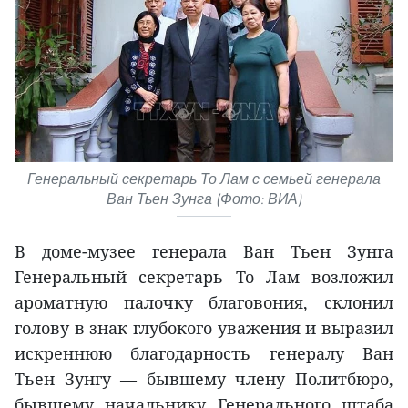
Генеральный секретарь То Лам с семьей генерала
Ван Тьен Зунга (Фото: ВИА)
В доме-музее генерала Ван Тьен Зунга
Генеральный секретарь То Лам возложил
ароматную палочку благовония, склонил
голову в знак глубокого уважения и выразил
искреннюю благодарность генералу Ван
Тьен Зунгу — бывшему члену Политбюро,
бывшему начальнику Генерального штаба