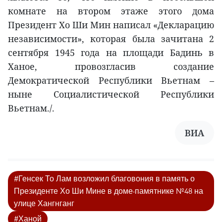
комнате на втором этаже этого дома
Президент Хо Ши Мин написал «Декларацию
независимости», которая была зачитана 2
сентября 1945 года на площади Бадинь в
Ханое, провозгласив создание
Демократической Республики Вьетнам –
ныне Социалистической Республики
Вьетнам./.
ВИА
#Генсек То Лам возложил благовония в память о
Президенте Хо Ши Мине в доме-памятнике №48 на
улице Хангнганг
#Ханой