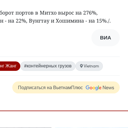
борот портов в Митхо вырос на 276%,
н - на 22%, Вунгтау и Хошимина - на 15%./.
ВИА
нг Жанг
#контейнерных грузов
Vietnam
Подписаться на ВьетнамПлюс