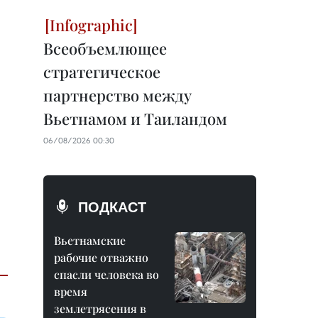
Всеобъемлющее
стратегическое
партнерство между
Вьетнамом и Таиландом
06/08/2026 00:30
ПОДКАСТ
Вьетнамские
рабочие отважно
спасли человека во
время
землетрясения в