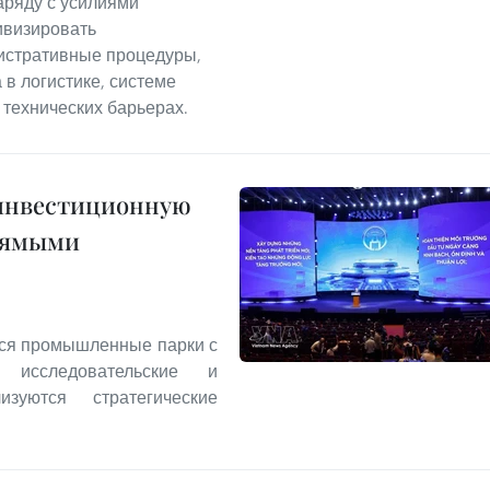
аряду с усилиями
ивизировать
истративные процедуры,
 в логистике, системе
технических барьерах.
 инвестиционную
прямыми
тся промышленные парки с
 исследовательские и
уются стратегические