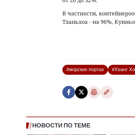
от 20 до 32%.
В частности, контейнероо
Тханьхоа - на 96%, Куиньо
#морских портах
#Хоанг Хо
НОВОСТИ ПО ТЕМЕ