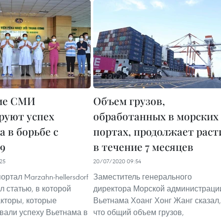
ие СМИ
Объем грузов,
руют успех
обработанных в морских
 в борьбе с
портах, продолжает раст
9
в течение 7 месяцев
25
20/07/2020 09:54
ртал Marzahn-hellersdorf
Заместитель генерального
л статью, в которой
директора Морской администраци
кторы, которые
Вьетнама Хоанг Хонг Жанг сказал,
вали успеху Вьетнама в
что общий объем грузов,