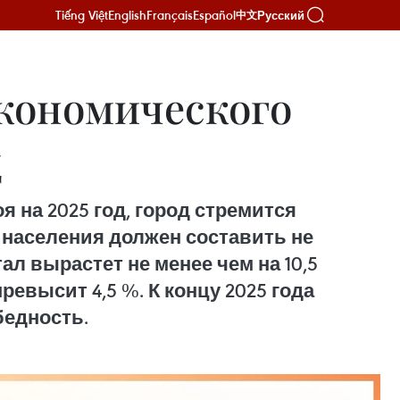
Tiếng Việt
English
Français
Español
Русский
中文
экономического
д
 на 2025 год, город стремится
 населения должен составить не
ал вырастет не менее чем на 10,5
ревысит 4,5 %. К концу 2025 года
бедность.