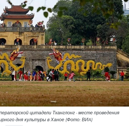
ператорской цитадели Тханглонг - месте проведения
рного дня культуры в Ханое (Фото: ВИA)