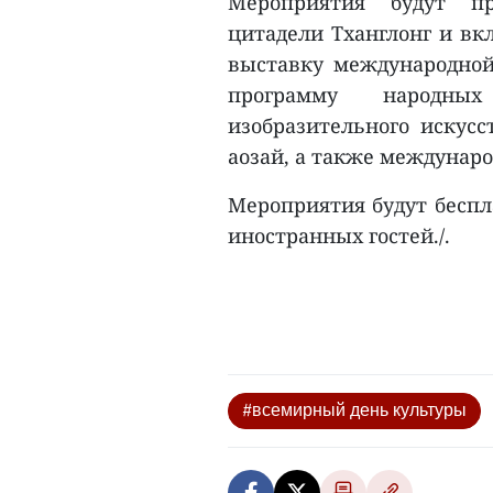
Мероприятия будут пр
цитадели Тханглонг и вк
выставку международной
программу народны
изобразительного искус
аозай, а также междунар
Мероприятия будут беспл
иностранных гостей./.
#всемирный день культуры