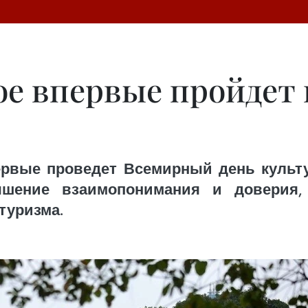
ное впервые пройдет
ервые проведет Всемирный день культу
чшение взаимопонимания и доверия
туризма.