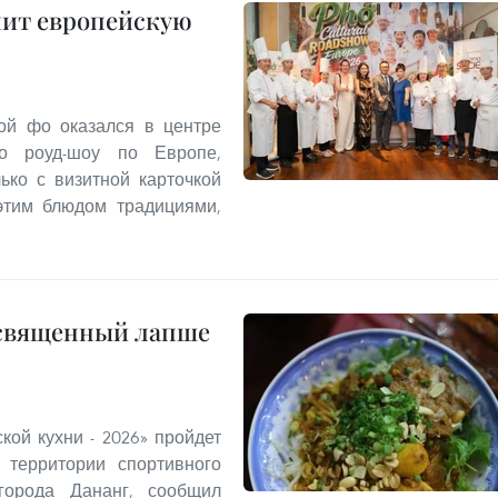
мит европейскую
ой фо оказался в центре
го роуд-шоу по Европе,
ько с визитной карточкой
этим блюдом традициями,
освященный лапше
кой кухни - 2026» пройдет
 территории спортивного
города Дананг, сообщил