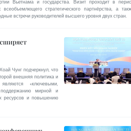
артии Вьетнама и государства. Визит проходит в пери
 всеобъемлющего стратегического партнёрства, а так
дные встречи руководителей высшего уровня двух стран.
асширяет
Хоай Чунг подчеркнул, что
оторой внешняя политика и
 являются «ключевыми,
 поддержанию мирной и
их ресурсов и повышению
 конференция: