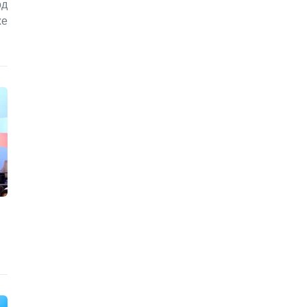
од
же