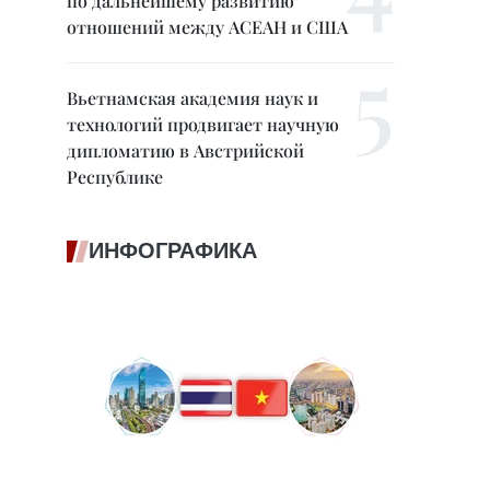
по дальнейшему развитию
отношений между АСЕАН и США
Вьетнамская академия наук и
технологий продвигает научную
дипломатию в Австрийской
Республике
ИНФОГРАФИКА