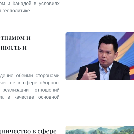
мом и Канадой в условиях
 геополитике.
етнамом и
нность и
ждение обеими сторонами
ичестве в сфере обороны
реализации отношений
тва в качестве основной
дничество в сфере