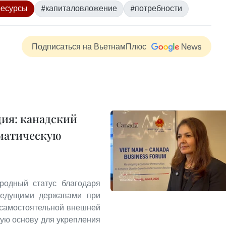
ресурсы
#капиталовложение
#потребности
Подписаться на ВьетнамПлюс
ия: канадский
оматическую
родный статус благодаря
ведущими державами при
 самостоятельной внешней
ную основу для укрепления