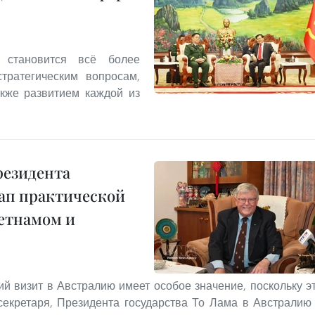
 становится всё более
тратегическим вопросам,
акже развитием каждой из
резидента
тап практической
етнамом и
 визит в Австралию имеет особое значение, поскольку э
секретаря, Президента государства То Лама в Австралию