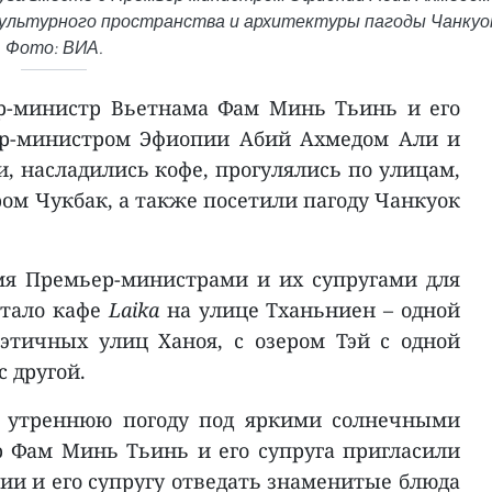
культурного пространства и архитектуры пагоды Чанкуо
Фото: ВИА.
р-министр Вьетнама Фам Минь Тьинь и его
ер-министром Эфиопии Абий Ахмедом Али и
и, насладились кофе, прогулялись по улицам,
ром Чукбак, а также посетили пагоду Чанкуок
я Премьер-министрами и их супругами для
стало кафе
Laika
на улице Тханьниен – одной
этичных улиц Ханоя, с озером Тэй с одной
с другой.
ю утреннюю погоду под яркими солнечными
 Фам Минь Тьинь и его супруга пригласили
и и его супругу отведать знаменитые блюда