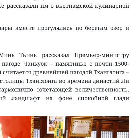
же рассказали им о вьетнамской кулинарной
ары вместе прогулялись по берегам озёр и
Минь Тьинь рассказал Премьер-министру
 пагоде Чанкуок – памятнике с почти 1500-
 считается древнейшей пагодой Тханглонга –
 столицы Тханглонга во времена династий Ли
 гармонично сочетающей величественность,
ый ландшафт на фоне спокойной глади