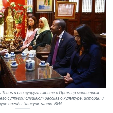
Тьинь и его супруга вместе с Премьер-министром
его супругой слушают рассказ о культуре, истории и
уре пагоды Чанкуок. Фото: ВИА.