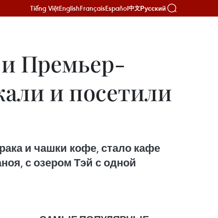
Tiếng Việt
English
Français
Español
Русский
中文
и Премьер-
али и посетили
ака и чашки кофе, стало кафе
ноя, с озером Тэй с одной