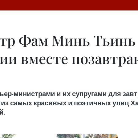
тр Фам Минь Тьинь 
и вместе позавтрак
р-министрами и их супругами для завтр
й из самых красивых и поэтичных улиц Ха
й.