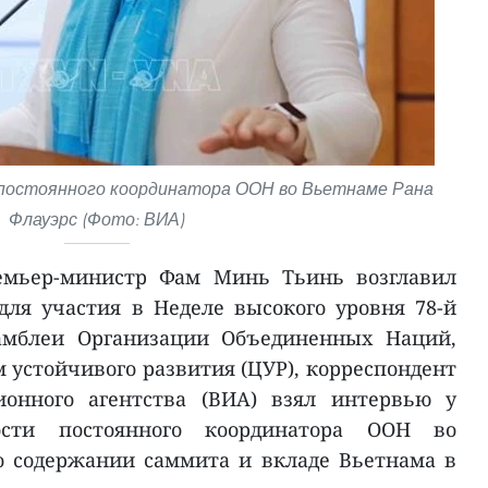
постоянного координатора ООН во Вьетнаме Рана
Флауэрс (Фото: ВИА)
ремьер-министр Фам Минь Тьинь возглавил
ля участия в Неделе высокого уровня 78-й
самблеи Организации Объединенных Наций,
 устойчивого развития (ЦУР), корреспондент
ионного агентства (ВИА) взял интервью у
ости постоянного координатора ООН во
о содержании саммита и вкладе Вьетнама в