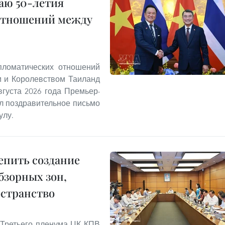
аю 50-летия
отношений между
пломатических отношений
м и Королевством Таиланд
августа 2026 года Премьер-
л поздравительное письмо
улу.
епить создание
бзорных зон,
остранство
Третьего пленума ЦК КПВ