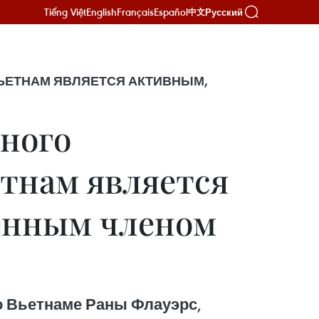
Tiếng Việt
English
Français
Español
Русский
中文
ЬЕТНАМ ЯВЛЯЕТСЯ АКТИВНЫМ,
ного
етнам является
енным членом
о Вьетнаме Раны Флауэрс,