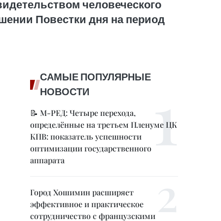
видетельством человеческого
ошении Повестки дня на период
САМЫЕ ПОПУЛЯРНЫЕ
НОВОСТИ
📝 М-РЕД: Четыре перехода,
определённые на третьем Пленуме ЦК
КПВ: показатель успешности
оптимизации государственного
аппарата
Город Хошимин расширяет
эффективное и практическое
сотрудничество с французскими