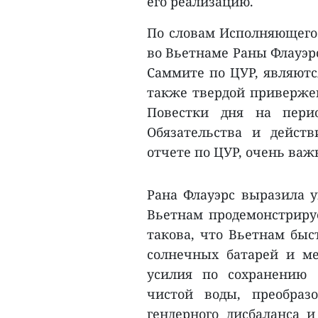
его реализацию.
По словам Исполняющего 
во Вьетнаме Раны Флауэр
Саммите по ЦУР, являютс
также твердой приверже
Повестки дня на пери
Обязательства и дейст
отчете по ЦУР, очень важ
Рана Флауэрс выразила у
Вьетнам продемонстрируе
такова, что Вьетнам быс
солнечных батарей и м
усилия по сохранению 
чистой воды, преобраз
гендерного дисбаланса 