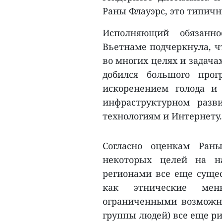
Раны Флауэрс, это типич
Исполняющий обязанно
Вьетнаме подчеркнула, ч
во многих целях и задача
добился большого прог
искоренением голода и
инфраструктурном разв
технологиям и Интернету.
Согласно оценкам Ран
некоторых целей на н
регионами все еще сущес
как этнические мен
ограниченными возможн
группы людей) все еще ри