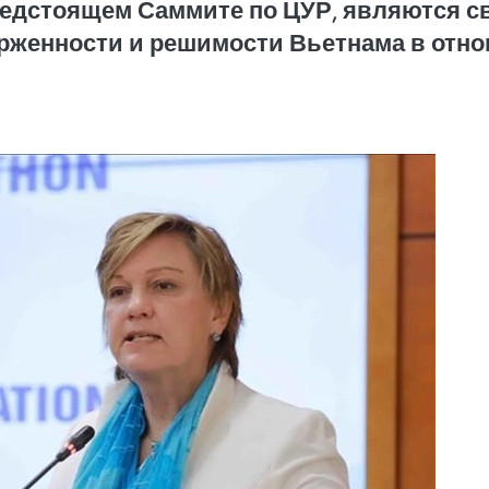
редстоящем Саммите по ЦУР, являются с
ерженности и решимости Вьетнама в отн