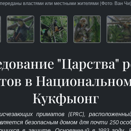
переданы властями или местными жителями (Фото: Ван Чи
дование "Царства" 
тов в Национальном
Кукфыонг
исчезающих приматов (EPRC), расположенны
вляется безопасным домом для почти 250 особ
ющихся в защите. Основанный в 1993 году, 