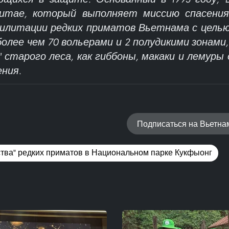
итае, который выполняет миссию спасения,
билитации редких приматов Вьетнама с целью
 более чем 70 вольерами и 2 полудикими зонам
" старого леса, как гиббоны, макаки и лемуры
ения.
Подписаться на Вьетн
тва" редких приматов в Национальном парке Кукфыонг