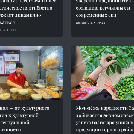
ландом: Всеобъемлющее
уверенно продвигаются 
егическое партнёрство
созданию регулярных и
лжает динамично
современных сил
ваться
05/08/2026 01:00
026 01:00
ноя — от культурного
Молодёжь народности З
дия к культурной
добивается экономическ
лектуальной
успеха благодаря уникал
венности
продукции горного райо