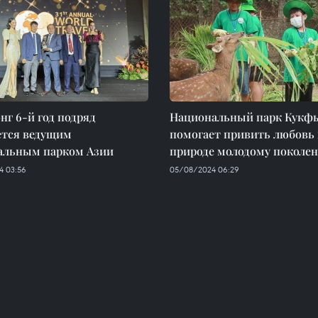
г 6-й год подряд
Национальный парк Кукф
ется ведущим
помогает привить любовь 
альным парком Азии
природе молодому поколе
4 03:56
05/08/2024 06:29