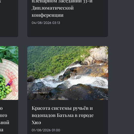
к
пленарном заседании 33-й
Дипломатической
конференции
04/08/2026 03:13
ао
Красота системы ручьёв и
ого
водопадов Батьма в городе
ьной
Хюэ
на
01/08/2026 01:00