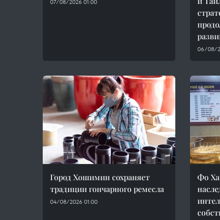
и Таи
07/08/2026 01:00
страт
продо
разви
06/08/2
Город Хошимин сохраняет
Фо Ха
традиции гончарного ремесла
насле
интел
04/08/2026 01:00
собст