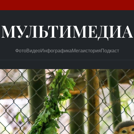
МУЛЬТИМЕДИА
Фото
Видео
Инфографика
Мегаистория
Подкаст