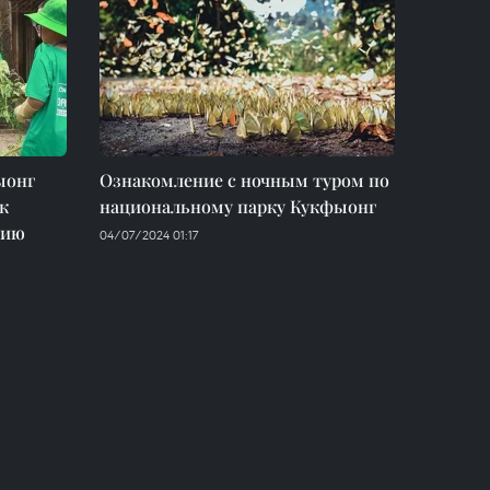
ыонг
Ознакомление с ночным туром по
к
национальному парку Кукфыонг
нию
04/07/2024 01:17