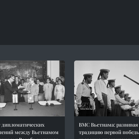
т дипломатических
ВМС Вьетнама: развивая
шений между Вьетнамом
традицию первой победы