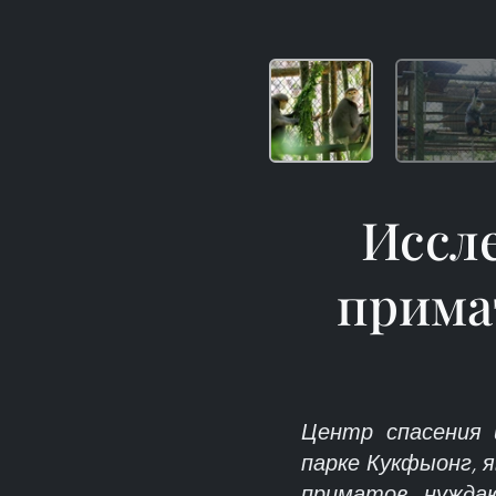
Иссле
прима
Центр спасения 
парке Кукфыонг, я
приматов, нужда