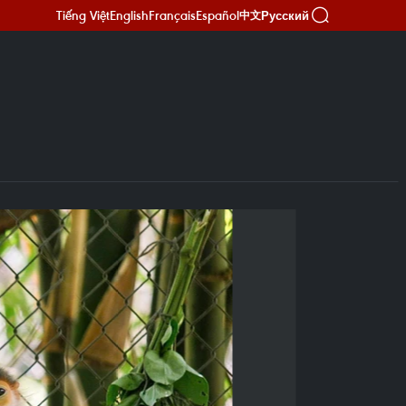
Tiếng Việt
English
Français
Español
Русский
中文