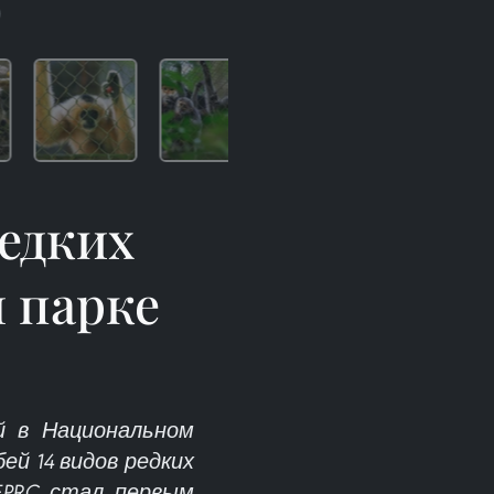
)
редких
 парке
й в Национальном
ей 14 видов редких
EPRC стал первым