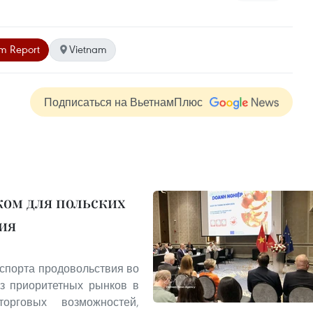
m Report
Vietnam
Подписаться на ВьетнамПлюс
ом для польских
ия
спорта продовольствия во
из приоритетных рынков в
рговых возможностей,