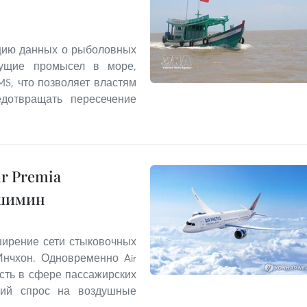
цию данных о рыболовных
дущие промысел в море,
MS, что позволяет властям
едотвращать пересечение
r Premia
ошимин
ирение сети стыковочных
нчхон. Одновременно Air
сть в сфере пассажирских
окий спрос на воздушные