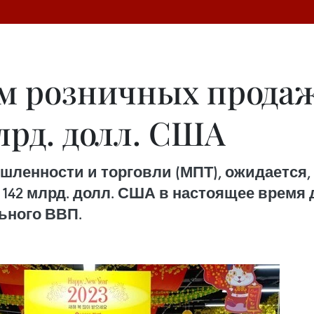
ем розничных прода
лрд. долл. США
ленности и торговли (МПТ), ожидается,
142 млрд. долл. США в настоящее время д
льного ВВП.