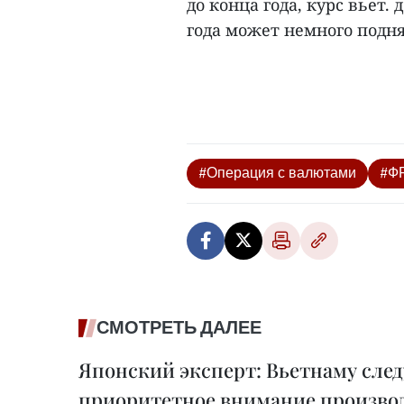
до конца года, курс вьет
года может немного поднять
#Операция с валютами
#Ф
СМОТРЕТЬ ДАЛЕЕ
Японский эксперт: Вьетнаму след
приоритетное внимание производ