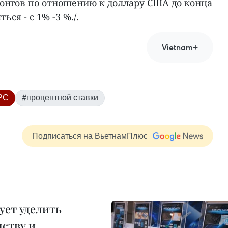
. донгов по отношению к доллару США до конца
ся - с 1% -3 %./.
Vietnam+
РС
#процентной ставки
Подписаться на ВьетнамПлюс
ует уделить
ству и