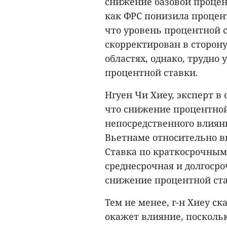
снижение базовой процентн
как ФРС понизила процент
что уровень процентной 
скорректирован в сторон
областях, однако, трудно
процентной ставки.
Нгуен Чи Хиеу, эксперт в 
что снижение процентной
непосредственного влиян
Вьетнаме относительно вы
Ставка по краткосрочным 
среднесрочная и долгосро
снижение процентной ста
Тем не менее, г-н Хиеу ск
окажет влияние, посколь