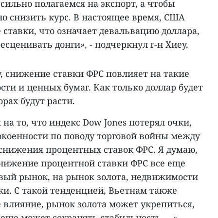
сильно полагаемся на экспорт, а чтобы
о снизить курс. В настоящее время, США
ставки, что означает девальвацию доллара,
есценивать донги», - подчеркнул г-н Хиеу.
у, снижение ставки ФРС повлияет на такие
ти и ценных бумаг. Как только доллар будет
рах будут расти.
 на то, что индекс Dow Jones потерял очки,
покоенности по поводу торговой войны между
 снижения процентных ставок ФРС. Я думаю,
нижение процентной ставки ФРС все еще
вый рынок, на рынок золота, недвижимости
ки. С такой тенденцией, Вьетнам также
 влияние, рынок золота может укрепиться,
ще может сохранять стабильность ... ».