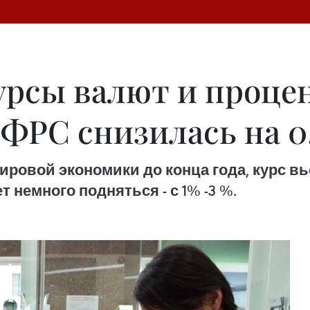
урсы валют и проце
 ФРС снизилась на 0
ровой экономики до конца года, курс вь
 немного подняться - с 1% -3 %.