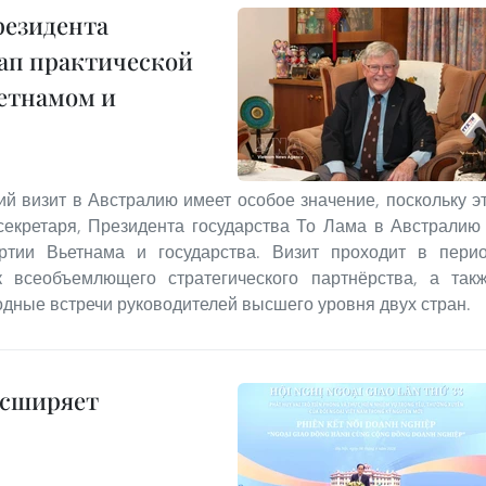
резидента
тап практической
етнамом и
 визит в Австралию имеет особое значение, поскольку э
секретаря, Президента государства То Лама в Австралию
артии Вьетнама и государства. Визит проходит в пери
 всеобъемлющего стратегического партнёрства, а так
дные встречи руководителей высшего уровня двух стран.
асширяет