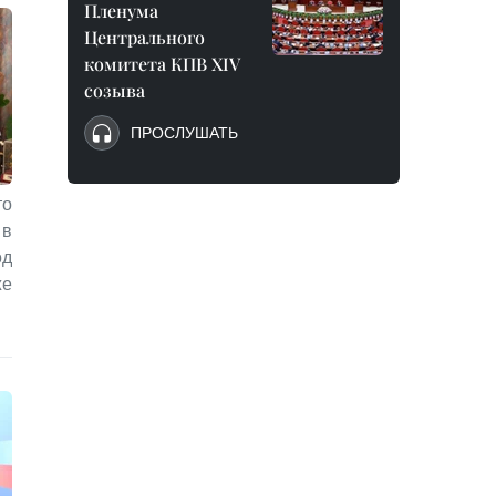
Пленума
Центрального
комитета КПВ XIV
созыва
ПРОСЛУШАТЬ
то
 в
од
же