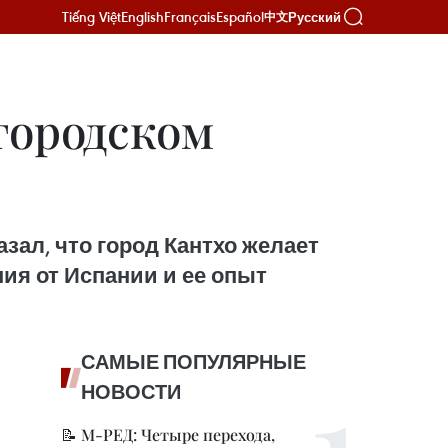
Tiếng Việt
English
Français
Español
Русский
中文
городском
зал, что город Кантхо желает
ия от Испании и ее опыт
САМЫЕ ПОПУЛЯРНЫЕ
НОВОСТИ
📝 М-РЕД: Четыре перехода,