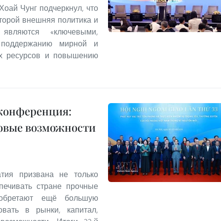
Хоай Чунг подчеркнул, что
оторой внешняя политика и
 являются «ключевыми,
 поддержанию мирной и
их ресурсов и повышению
 конференция:
новые возможности
тия призвана не только
печивать стране прочные
иобретают ещё большую
овать в рынки, капитал,