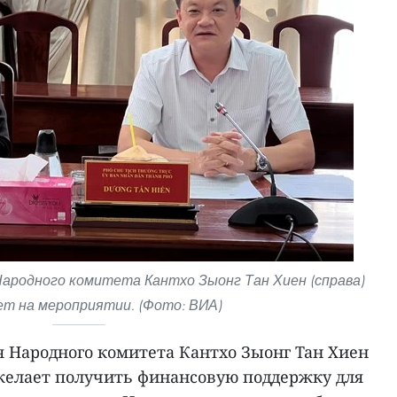
ародного комитета Кантхо Зыонг Тан Хиен (справа)
т на мероприятии. (Фото: ВИА)
я Народного комитета Кантхо Зыонг Тан Хиен
 желает получить финансовую поддержку для