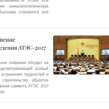
возможности. Итоги 33-й
яя внешнеполитическая
Вьетнама становится всё
ршение
ведения АТЭС-2027
ьное собрание обсудит на
редусматривающей особый
устранения трудностей и
строительству объектов
дения саммита АТЭС 2027
нг.