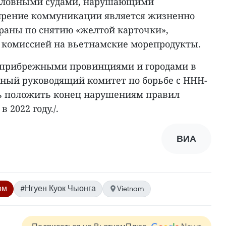
ыболовными судами, нарушающими
ирение коммуникации является жизненно
раны по снятию «желтой карточки»,
комиссией на вьетнамские морепродукты.
8 прибрежными провинциями и городами в
ьный руководящий комитет по борьбе с ННН-
ь положить конец нарушениям правил
 2022 году./.
ВИА
ом
#Нгуен Куок Чыонга
Vietnam