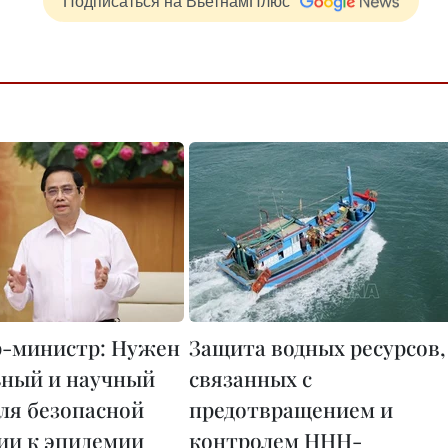
Подписаться на ВьетнамПлюс
-министр: Нужен
Защита водных ресурсов,
ный и научный
связанных с
для безопасной
предотвращением и
ии к эпидемии
контролем ННН-