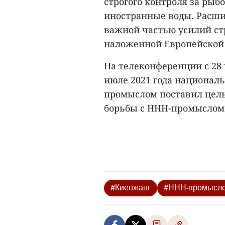
строгого контроля за р
иностранные воды. Расш
важной частью усилий ст
наложенной Европейской 
На телеконференции с 2
июле 2021 года национал
промыслом поставил цел
борьбы с ННН-промыслом в
#Киенжанг
#ННН-промысл