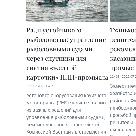
Ради устойчивого
Тханьхо
рыболовства: управление
решител
рыболовными судами
рекомен
через спутники для
касающ
снятия «желтой
промыс
карточки» ННН-промысла
22/03/2022 07:
Заместител
18/03/2022 04:23
хозяйства 
Установка оборудования круизного
районов Фу
мониторинга (VMS) является одним
прибрежной
из важных решений для
просьбой п
управления рыболовными судами,
решительн
рекомендованных Европейской
выполнени
Комиссией Вьетнаму в стремлении