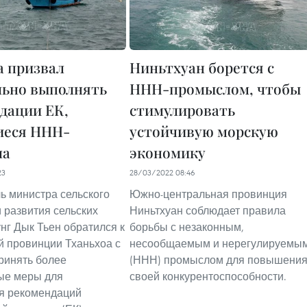
а призвал
Ниньтхуан борется с
ьно выполнять
ННН-промыслом, чтобы
дации ЕК,
стимулировать
иеся ННН-
устойчивую морскую
ла
экономику
23
28/03/2022 08:46
ь министра сельского
Южно-центральная провинция
и развития сельских
Ниньтхуан соблюдает правила
нг Дык Тьен обратился к
борьбы с незаконным,
 провинции Тханьхоа с
несообщаемым и нерегулируемы
ринять более
(ННН) промыслом для повышени
ые меры для
своей конкурентоспособности.
я рекомендаций