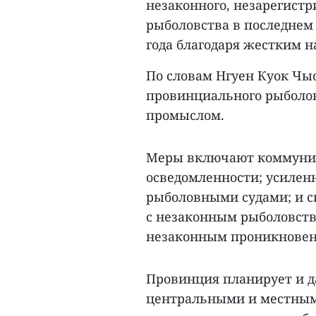
незаконного, незарегист
рыболовства в последнем 
года благодаря жестким н
По словам Нгуен Куок Чы
провинциального рыболовс
промыслом.
Меры включают коммуни
осведомленности; усилен
рыболовными судами; и с
с незаконным рыболовств
незаконным проникновени
Провинция планирует и д
центральными и местными