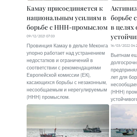
Камау присоединяется к
Активиз
национальным усилиям в
борьбе 
борьбе с ННН-промыслом
в целях
устойчи
09/12/2021 07:03
Провинция Камау в дельте Меконга
16/03/2022 04:
упорно работает над устранением
Вьетнам ещ
недостатков и ограничений в
долгосрочн
соответствии с рекомендациями
предпринял
Европейской комиссии (ЕК),
лет для бо
касающихся борьбы с незаконным,
несообщае
несообщаемым и нерегулируемым
(ННН) пром
(ННН) промыслом.
устойчивог