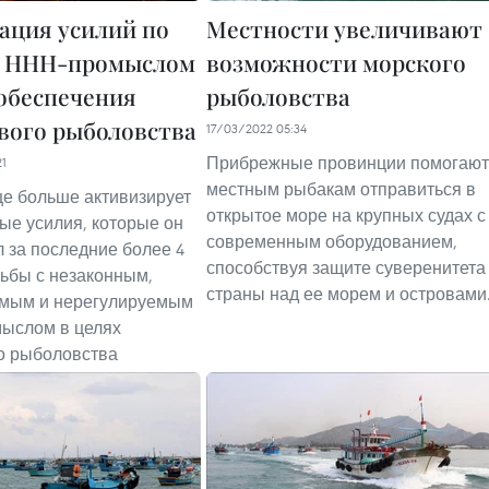
ация усилий по
Местности увеличивают
с ННН-промыслом
возможности морского
 обеспечения
рыболовства
вого рыболовства
17/03/2022 05:34
Прибрежные провинции помогают
21
местным рыбакам отправиться в
е больше активизирует
открытое море на крупных судах с
ые усилия, которые он
современным оборудованием,
 за последние более 4
способствуя защите суверенитета
рьбы с незаконным,
страны над ее морем и островами
мым и нерегулируемым
ыслом в целях
о рыболовства