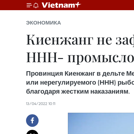
ЭКОНОМИКА
Киенжанг не за
ННН- промыслом
Провинция Киенжанг в дельте Ме
или нерегулируемого (ННН) рыбол
благодаря жестким наказаниям.
13/04/2022 10:11