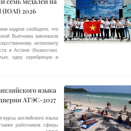
и семь медалей на
(IOAI) 2026
овки кадров сообщило, что
орной Вьетнама завоевали
кусственному интеллекту
та в Астане (Казахстан).
отые, одну серебряную и
английского языка
ддверии АТЭС-2027
я курсы английского языка
 также работников сферы