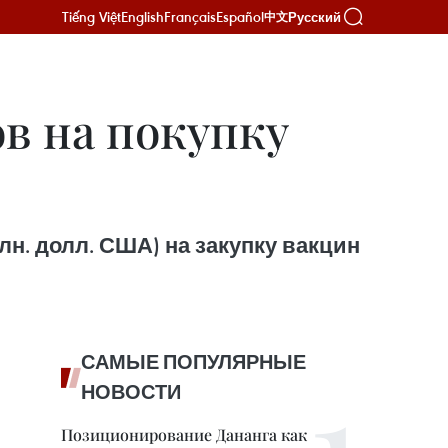
Tiếng Việt
English
Français
Español
Русский
中文
ов на покупку
лн. долл. США) на закупку вакцин
САМЫЕ ПОПУЛЯРНЫЕ
НОВОСТИ
Позиционирование Дананга как