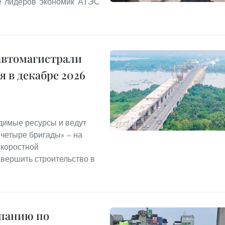
ле лидеров экономик АТЭС
автомагистрали
 в декабре 2026
димые ресурсы и ведут
 четыре бригады» — на
скоростной
авершить строительство в
мпанию по