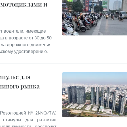
 мотоциклами и
т водители, имеющие
а в возрасте от 30 до 50
ила дорожного движения
ьскому удостоверению.
пульс для
чивого рынка
 Резолюцией № 21-NQ/TW,
 стимулы для развития
 недвижимости, обеспечит