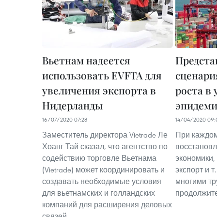
Вьетнам надеется
Предста
использовать EVFTA для
сценари
увеличения экспорта в
роста в 
Нидерланды
эпидем
16/07/2020 07:28
14/04/2020 09:
Заместитель директора Vietrade Ле
При каждом
Хоанг Тай сказал, что агентство по
восстановл
содействию торговле Вьетнама
экономики, 
(Vietrade) может координировать и
экспорт и т.
создавать необходимые условия
многими тр
для вьетнамских и голландских
продолжит
компаний для расширения деловых
связей.