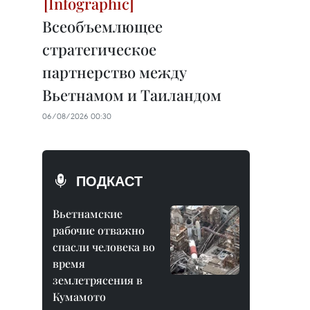
Всеобъемлющее
стратегическое
партнерство между
Вьетнамом и Таиландом
06/08/2026 00:30
ПОДКАСТ
Вьетнамские
рабочие отважно
спасли человека во
время
землетрясения в
Кумамото