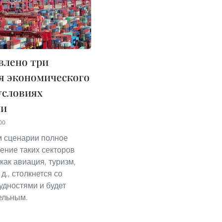
влено три
я экономического
условиях
ии
00
 сценарии полное
ение таких секторов
как авиация, туризм,
 д., столкнется со
удностями и будет
ельным.