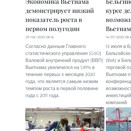
Экономика Вьетнама
Бельгий
демонстрирует низкий
курсе д
показатель роста в
возможн
первом полугодии
Вьетнам
29/06/2020 08:16
14/07/2020 08:
Согласно данным Главного
13 июля в 
статистического управления (GSO)
Бельгийско
Валовой внутренний продукт (ВВП)
(BVA) и Бе
Вьетнама увеличился на 1,81% в
торговой па
течение первых 6 месяцев 2020
Вьетнаме п
года, что является самым низким
конференц
темпом роста в первой половине
возможност
года с 2011 года.
инвестиций
компаний.