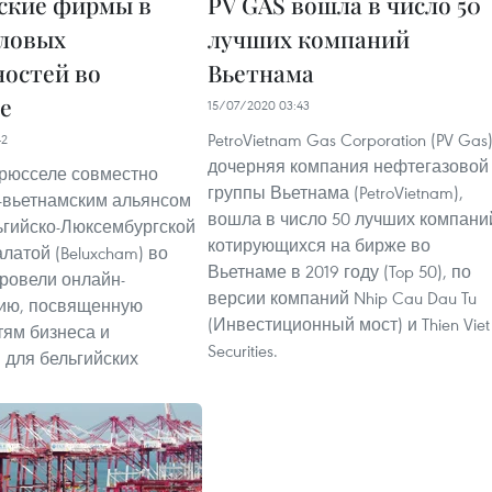
ские фирмы в
PV GAS вошла в число 50
еловых
лучших компаний
остей во
Вьетнама
е
15/07/2020 03:43
PetroVietnam Gas Corporation (PV Gas)
42
дочерняя компания нефтегазовой
Брюсселе совместно
группы Вьетнама (PetroVietnam),
-вьетнамским альянсом
вошла в число 50 лучших компани
льгийско-Люксембургской
котирующихся на бирже во
латой (Beluxcham) во
Вьетнаме в 2019 году (Top 50), по
ровели онлайн-
версии компаний Nhip Cau Dau Tu
ию, посвященную
(Инвестиционный мост) и Thien Viet
ям бизнеса и
Securities.
 для бельгийских