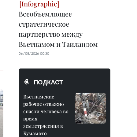
Всеобъемлющее
стратегическое
партнерство между
Вьетнамом и Таиландом
06/08/2026 00:30
ПОДКАСТ
Вьетнамские
рабочие отважно
спасли человека во
время
землетрясения в
Кумамото