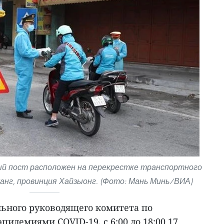
й пост расположен на перекрестке транспортного
жанг, провинция Хайзыонг. (Фото: Мань Минь/ВИА)
льного руководящего комитета по
пидемиями COVID-19, с 6:00 до 18:00 17