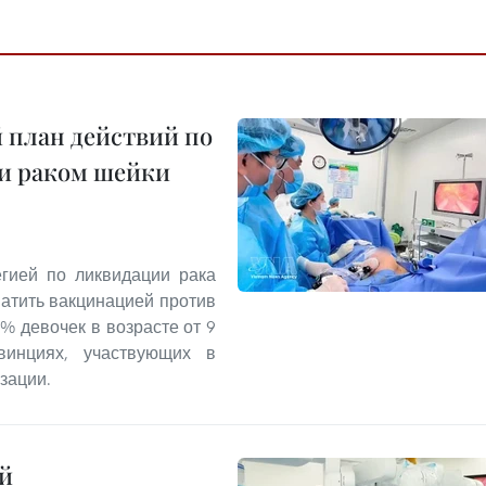
 план действий по
 и раком шейки
егией по ликвидации рака
ватить вакцинацией против
% девочек в возрасте от 9
инциях, участвующих в
зации.
й