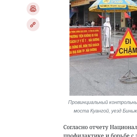
Провинциальный контрольны
моста Куангой, уезд Бинь
Согласно отчету Национа
профилактике и борьбе с э