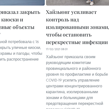
риказал закрыть
Хайзыонг усиливает
 киоски и
контроль над
зные объекты
изолированными зонами
чтобы остановить
7
перекрестные инфекции
ной потребовала с 16
крыть уличные киоски,
17/02/2021 08:01
 храмы и пагоды, чтобы
Хайзыонг приказала своим
ить распространение
руководящим комитетам
провинциального и районного
уровня по профилактике и борьбе 
COVID-19 усилить управление
центрами концентрированного
карантина, изолированными
зонами и больницами для
предотвращения перекрестной