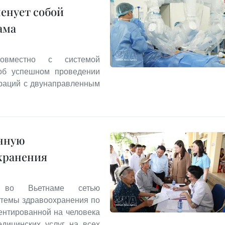
енует собой
ама
совместно с системой
 об успешном проведении
раций с двунаправленным
анную
хранения
й во Вьетнаме сетью
стемы здравоохранения по
ентированной на человека
дицинских услуг на всех