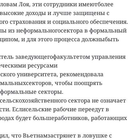
словам Лоя, эти сотрудники имеютболее
е высокие доходы и лучше защищены с
о страхования и социального обеспечения.
лы из неформальногосектора в формальный
ипом, и для этого процесса должныбыть
титель заведующегофакультетом управления
еческими ресурсами
кого университета, рекомендовала
рмальныхсекторов, чтобы поощрять
в формальные секторы.
зсельскохозяйственного сектора не означает
сти. Еслисельские рабочие переедут в
ородах будет большеработников, работающих
ил, что Вьетнамзастрянет в ловушке с