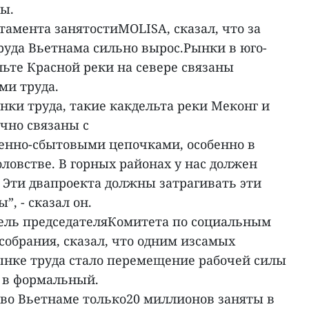
ы.
ртамента занятостиMOLISA, сказал, что за
руда Вьетнама сильно вырос.Рынки в юго-
льте Красной реки на севере связаны
и труда.
ки труда, такие какдельта реки Меконг и
чно связаны с
енно-сбытовыми цепочками, особенно в
ловстве. В горных районах у нас должен
 Эти двапроекта должны затрагивать эти
, - сказал он.
тель председателяКомитета по социальным
обрания, сказал, что одним изсамых
нке труда стало перемещение рабочей силы
 в формальный.
 во Вьетнаме только20 миллионов заняты в