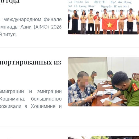
6 года
 в международном финале
мпиады Азии (AIMO) 2026
 титул.
епортированных из
миграции и эмиграции
Хошимина, большинство
проживали в Хошимине и