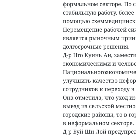
формальном секторе. По 
стабильную работу, боле
помощью схеммедицинског
Перемещение рабочей си
является рыночным принц
долгосрочные решения.
Д-р Нго Куинь Ан, замес
экономическими и челов
Национальногоэкономичес
улучшить качество нефо
сотрудников к переходу 
Она отметила, что уход и
выезд из сельской местно
городские районы, то в г
в неформальном секторе.
Д-р Буй Ши Лой предупред