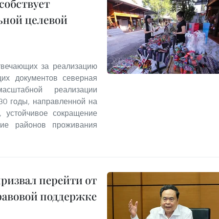
собствует
ьной целевой
твечающих за реализацию
щих документов северная
асштабной реализации
30 годы, направленной на
а, устойчивое сокращение
итие районов проживания
призвал перейти от
равовой поддержке