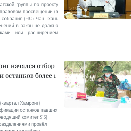
атской группы по проекту
 правовом просвещении (в
 собрания (НС) Чан Тхань
енений в закон не должно
вками или расширением
нг начался отбор
 останков более 1
(квартал Хамронг)
ификации останков павших
водящий комитет 515)
дразделениями провёл