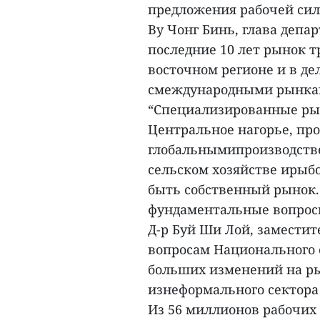
предложения рабочей сил
Ву Чонг Бинь, глава депа
последние 10 лет рынок т
восточном регионе и в де
смеждународными рынкам
“Специализированные рын
Центральное нагорье, про
глобальнымипроизводств
сельском хозяйстве ирыбо
быть собственный рынок.
фундаментальные вопросы”
Д-р Буй Ши Лой, замести
вопросам Национального с
больших изменений на ры
изнеформального сектора
Из 56 миллионов рабочих