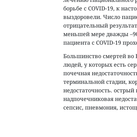
борьбе с COVID-19, к нас
выздоровели. Число паци
отрицательный результат т
меньшей мере дважды –90
пациента с COVID-19 про
Большинство смертей во 
людей, у которых есть се
почечная недостаточност
терминальной стадии, ко
недостаточность. острый 
надпочечниковая недостат
сепсис, пневмония, истощ