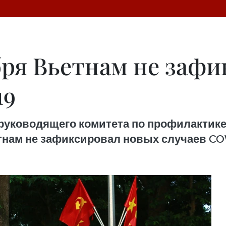
ября Вьетнам не заф
19
ководящего комитета по профилактике и
тнам не зафиксировал новых случаев COV