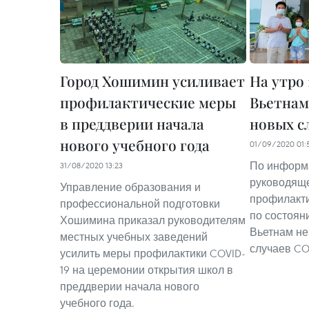
Город Хошимин усиливает
На утро 
профилактические меры
Вьетнам
в преддверии начала
новых с
нового учебного года
01/09/2020 01:
По информ
31/08/2020 13:23
руководяще
Управление образования и
профилакти
профессиональной подготовки
по состояни
Хошимина приказал руководителям
Вьетнам не
местных учебных заведений
случаев CO
усилить меры профилактики COVID-
19 на церемонии открытия школ в
преддверии начала нового
учебного года.