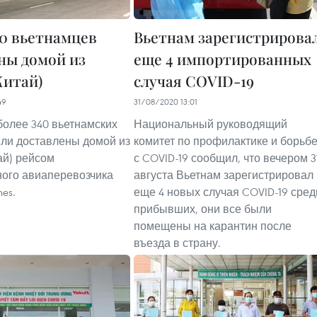
40 вьетнамцев
Вьетнам зарегистрирова
ны домой из
еще 4 импортированных
Китай)
случая COVID-19
49
31/08/2020 13:01
 более 340 вьетнамских
Национальный руководящий
ли доставлены домой из
комитет по профилактике и борьб
ай) рейсом
с COVID-19 сообщил, что вечером 3
ого авиаперевозчика
августа Вьетнам зарегистрировал
nes.
еще 4 новых случая COVID-19 сред
прибывших, они все были
помещены на карантин после
въезда в страну.