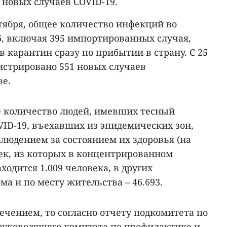
 новых случаев COVID-19.
нтября, общее количество инфекций во
6, включая 395 импортированных случая,
карантин сразу по прибытии в страну. С 25
истрировано 551 новых случаев
ве.
е количество людей, имевших тесный
VID-19, въехавших из эпидемических зон,
людением за состоянием их здоровья (на
век, из которых в концентрированном
ходится 1.009 человека, в других
ома и по месту жительства – 46.693.
лечением, то согласно отчету подкомитета по
уководящего комитета по профилактике и