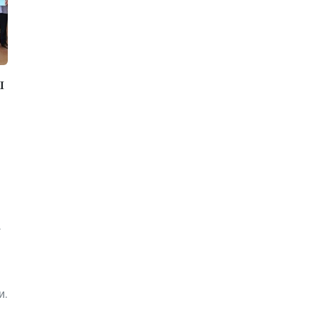
л
,
и.