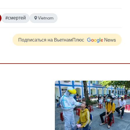
#смертей
Vietnam
Подписаться на ВьетнамПлюс