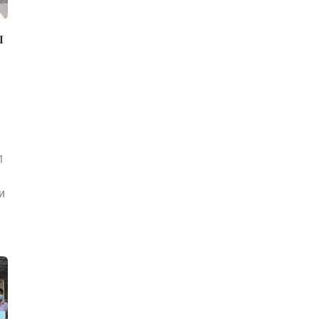
л
е
1
и