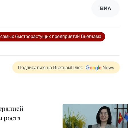
ВИА
0 самых быстрорастущих предприятий Вьетнама
Подписаться на ВьетнамПлюс
тралией
ы роста