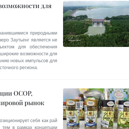
 возможности для
хранившимися природными
еро Заутьенг является не
ъектом для обеспечения
т широкие возможности для
данию новых импульсов для
сточного региона.
кции OCOP,
мировой рынок
озиционирует себя как рай
с тем в рамках концепции