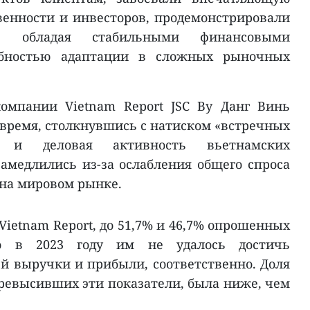
енности и инвесторов, продемонстрировали
ь, обладая стабильными финансовыми
обностью адаптации в сложных рыночных
омпании Vietnam Report JSC Ву Данг Винь
 время, столкнувшись с натиском «встречных
во и деловая активность вьетнамских
амедлились из-за ослабления общего спроса
 на мировом рынке.
ietnam Report, до 51,7% и 46,7% опрошенных
о в 2023 году им не удалось достичь
й выручки и прибыли, соответственно. Доля
ревысивших эти показатели, была ниже, чем