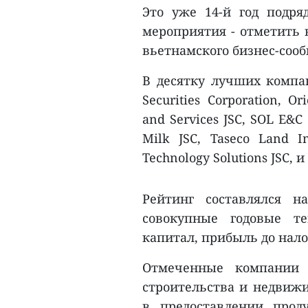
Это уже 14-й год подряд
мероприятия - отметить
вьетнамского бизнес-соо
В десятку лучших компан
Securities Corporation, Or
and Services JSC, SOL E&C 
Milk JSC, Taseco Land In
Technology Solutions JSC, и 
Рейтинг составлялся н
совокупные годовые т
капитал, прибыль до нал
Отмеченные компании 
строительства и недвижи
в предоставлении прод