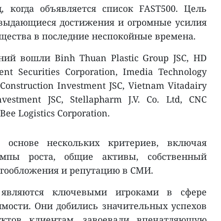
, когда объявляется список FAST500. Цель
 выдающиеся достижения и огромные усилия
бщества в последние неспокойные времена.
ий вошли Binh Thuan Plastic Group JSC, HD
ient Securities Corporation, Imedia Technology
Construction Investment JSC, Vietnam Vitadairy
vestment JSC, Stellapharm J.V. Co. Ltd, CNC
Bee Logistics Corporation.
а основе нескольких критериев, включая
емпы роста, общие активы, собственный
огообложения и репутацию в СМИ.
являются ключевыми игроками в сфере
мости. Они добились значительных успехов
уктов клиентам, завоевали впечатляющую