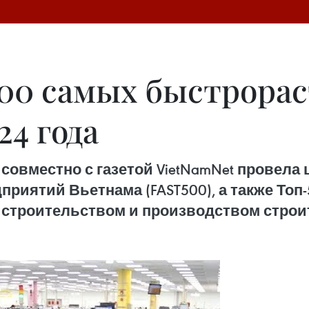
00 самых быстрора
4 года
rt совместно с газетой VietNamNet прове
иятий Вьетнама (FAST500), а также Топ-5
троительством и производством строите