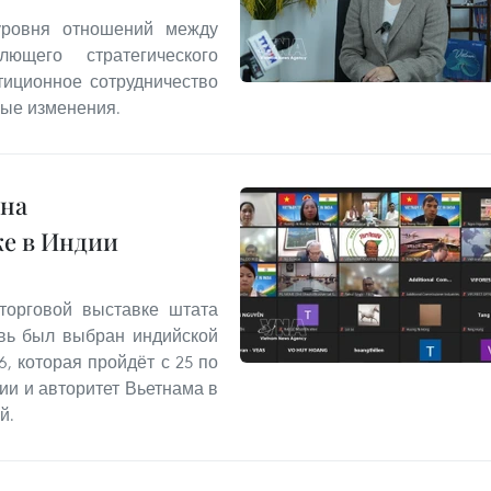
уровня отношений между
щего стратегического
тиционное сотрудничество
ные изменения.
 на
е в Индии
торговой выставке штата
овь был выбран индийской
6, которая пройдёт с 25 по
ии и авторитет Вьетнама в
й.