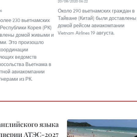
20/08/2020 06:22
Около 290 вьетнамских граждан в
26
Тайване (Китай) были доставлены
более 230 вьетнамских
домой рейсом авиакомпании
 Республики Корея (РК)
Vietnam Airlines 19 августа.
авлены домой живыми и
ми. Это произошло
координации
ующих ведомств
посольства Вьетнама в
тной авиакомпании
ртнерами из РК.
английского языка
ддверии АТЭС-2027