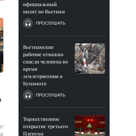
официальный
визит во Вьетнам
ПРОСЛУШАТЬ
Вьетнамские
рабочие отважно
спасли человека во
время
землетрясения в
Кумамото
ПРОСЛУШАТЬ
а
Торжественное
открытие третьего
37
Пленума
их