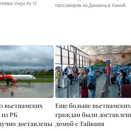
ика Vietjet Air 13
пассажиров из Дананга в Ханой.
30 вьетнамских
Еще больше вьетнамских
 из РК
граждан были доставлен
лучно доставлены
домой с Тайваня