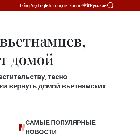
Tiếng Việt
English
Français
Español
Русский
中文
вьетнамцев,
ят домой
естительству, тесно
ки вернуть домой вьетнамских
САМЫЕ ПОПУЛЯРНЫЕ
НОВОСТИ