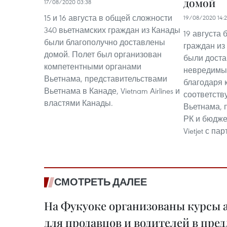
домой
17/08/2020 03:38
15 и 16 августа в общей сложности
19/08/2020 14:
340 вьетнамских граждан из Канады
19 августа 
были благополучно доставлены
граждан из
домой. Полет был организован
были дост
компетентными органами
невредимы
Вьетнама, представительствами
благодаря 
Вьетнама в Канаде, Vietnam Airlines и
соответств
властями Канады.
Вьетнама, 
РК и бюдже
Vietjet с па
СМОТРЕТЬ ДАЛЕЕ
На Фукуоке организованы курсы 
для продавцов и водителей в пре