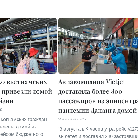
40 вьетнамских
Авиакомпания Vietjet
 привезли домой
доставила более 800
йзии
пассажиров из эпицентр
пандемии Дананга домой
43
вьетнамских граждан
14/08/2020 02:17
влены домой из
13 августа в 9 часов утра рейс VJ27
рейсом бюджетного
вылетел и доставил 230 застрявш