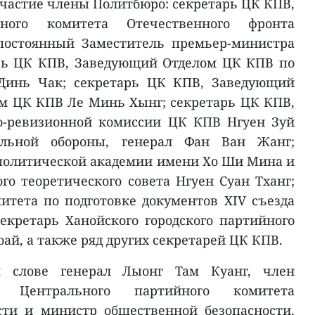
участие члены Политбюро: секретарь ЦК КПВ,
ьного комитета Отечественного фронта
постоянный Заместитель премьер-министра
арь ЦК КПВ, Заведующий Отделом ЦК КПВ по
Динь Чак; секретарь ЦК КПВ, Заведующий
м ЦК КПВ Ле Минь Хынг; секретарь ЦК КПВ,
о-ревизионной комиссии ЦК КПВ Нгуен Зуй
альной обороны, генерал Фан Ван Жанг;
политической академии имени Хо Ши Мина и
го теоретического совета Нгуен Суан Тханг;
тета по подготовке документов XIV съезда
екретарь Ханойского городского партийного
ай, а также ряд других секретарей ЦК КПВ.
м слове генерал Лыонг Там Куанг, член
ь Центрального партийного комитета
сти и министр общественной безопасности,