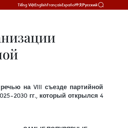
Tiếng Việt
English
Français
Español
Русский
中文
анизации
ной
речью на VIII съезде партийной
25–2030 гг., который открылся 4