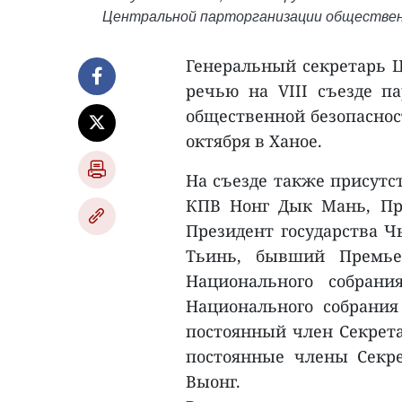
Центральной парторганизации общественно
Генеральный секретарь Ц
речью на VIII съезде п
общественной безопасност
октября в Ханое.
На съезде также присутс
КПВ Нонг Дык Мань, Пр
Президент государства 
Тьинь, бывший Премьер
Национального собран
Национального собрани
постоянный член Секрет
постоянные члены Секр
Выонг.