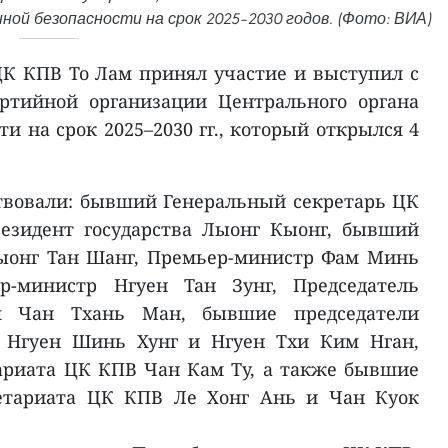
й безопасности на срок 2025–2030 годов. (Фото: ВИА)
К КПВ То Лам принял участие и выступил с
артийной организации Центрального органа
и на срок 2025–2030 гг., который открылся 4
твовали: бывший Генеральный секретарь ЦК
езидент государства Лыонг Кыонг, бывший
Чыонг Тан Шанг, Премьер-министр Фам Минь
-министр Нгуен Тан Зунг, Председатель
ия Чан Тхань Ман, бывшие председатели
я Нгуен Шинь Хунг и Нгуен Тхи Ким Нган,
ариата ЦК КПВ Чан Кам Ту, а также бывшие
етариата ЦК КПВ Ле Хонг Ань и Чан Куок