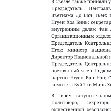
В съезде также приняли 
Председатель Централ
Вьетнама До Ван Тьен; 
Нгуен Хоа Бинь; секрет
внутренним делам Фан 
Организационным отдело
Председатель Контрольн
Нгок; министр национ
Директор Национальной 
Председатель Центрально
постоянный член Подкоми
партии Нгуен Ван Нэн; С
комитета Буй Тхи Минь Хо
В своём вступительно
Политбюро, секретар
общественной безопасно