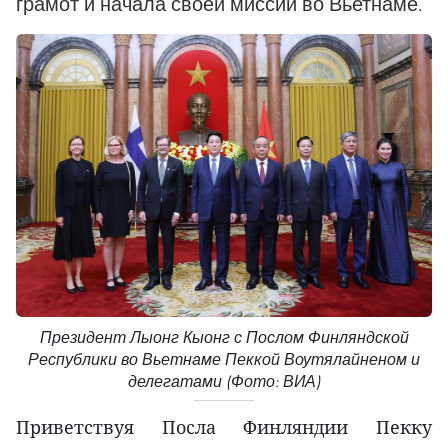
грамот и начала своей миссии во Вьетнаме.
Президент Лыонг Кыонг с Послом Финляндской
Республики во Вьетнаме Пеккой Воутялайненом и
делегатами (Фото: ВИА)
Приветствуя Посла Финляндии Пекку