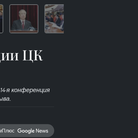
ции ЦК
14-я конференция
ыва.
амПлюс