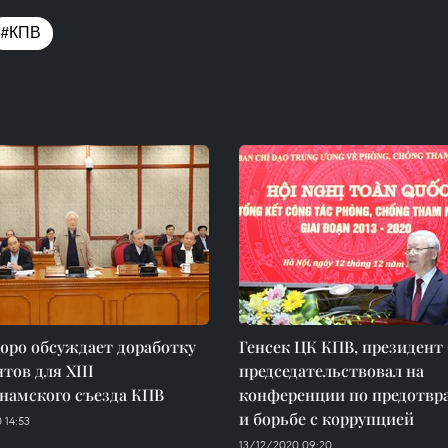
#КПВ
юро обсуждает доработку
Генсек ЦК КПВ, президент
тов для ХIII
председательствовал на
намского съезда КПВ
конференции по предотв
и борьбе с коррупцией
 14:53
13/12/2020 09:20