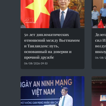
50 лет дипломатических
Делег
отношений между Вьетнамом
сил И
и Таиландом: путь,
возд
основанный на доверии и
школ
прочной дружбе
06/08/2
06/08/2026 09:53