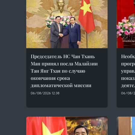
Председатель НС Чан Тхань
Необх
Ман принял посла Малайзии
прогр
Тан Янг Тхая по случаю
управ
окончания срока
показ
дипломатической миссии
деяте
06/08/2026 12:38
06/08/2