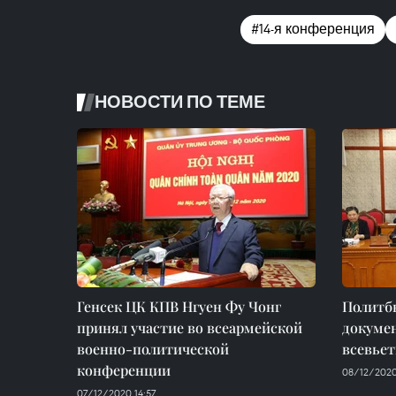
#14-я конференция
НОВОСТИ ПО ТЕМЕ
Генсек ЦК КПВ Нгуен Фу Чонг
Политб
принял участие во всеармейской
докумен
военно-политической
всевьет
конференции
08/12/2020
07/12/2020 14:57