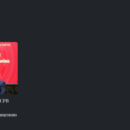
 СРВ
ращению