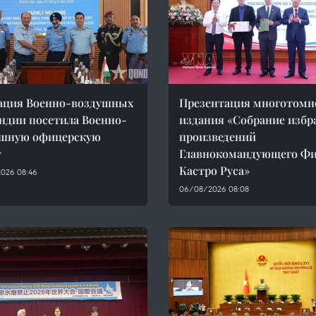
ация Военно-воздушных
Презентация многотомн
ндии посетила Военно-
издания «Собрание изб
ушную офицерскую
произведений
у
Главнокомандующего Ф
Кастро Руса»
026 08:46
06/08/2026 08:08