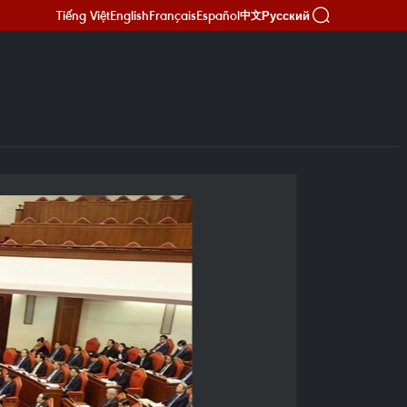
Tiếng Việt
English
Français
Español
Русский
中文