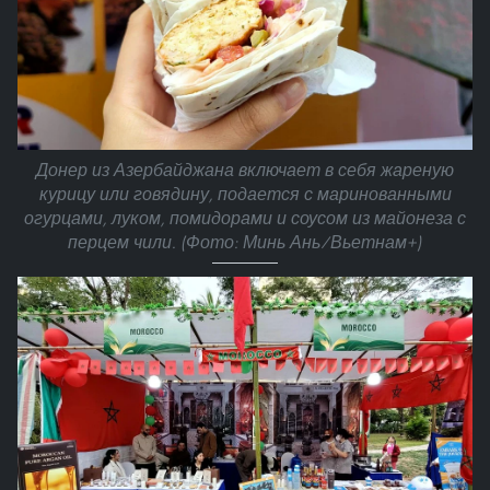
Донер из Азербайджана включает в себя жареную
курицу или говядину, подается с маринованными
огурцами, луком, помидорами и соусом из майонеза с
перцем чили. (Фото: Минь Ань/Вьетнам+)