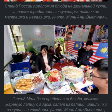
Стенд России предложил блюда национальной кухни,
а также традиционные сувениры, такие как
матрешки и неваляшки. (Фото: Минь Ань/Вьетнам+)
Стенд Малайзии представил блюда, включая
жареную лапшу с яйцом, салат из папайи, шашлычки
из курицы и говядины. (Фото: Минь Ань/Вьетнам+)