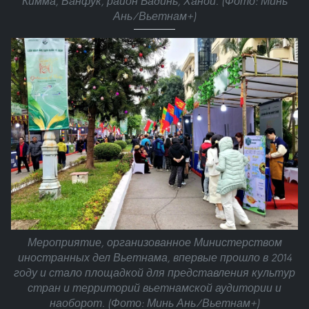
Кимма, Ванфук, район Бадинь, Ханой. (Фото: Минь
Ань/Вьетнам+)
Мероприятие, организованное Министерством
иностранных дел Вьетнама, впервые прошло в 2014
году и стало площадкой для представления культур
стран и территорий вьетнамской аудитории и
наоборот. (Фото: Минь Ань/Вьетнам+)