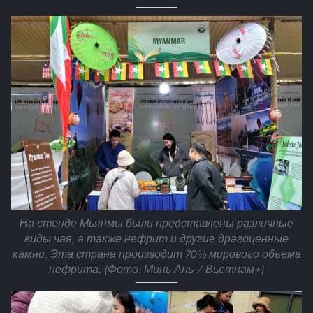
На стенде Мьянмы были представлены различные
виды чая, а также нефрит и другие драгоценные
камни. Эта страна производит 70% мирового объема
нефрита. (Фото: Минь Ань / Вьетнам+)