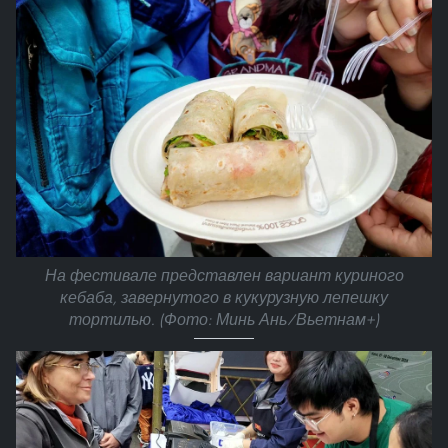
На фестивале представлен вариант куриного
кебаба, завернутого в кукурузную лепешку
тортилью. (Фото: Минь Ань/Вьетнам+)