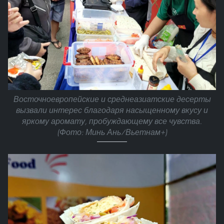
Восточноевропейские и среднеазиатские десерты
вызвали интерес благодаря насыщенному вкусу и
яркому аромату, пробуждающему все чувства.
(Фото: Минь Ань/Вьетнам+)