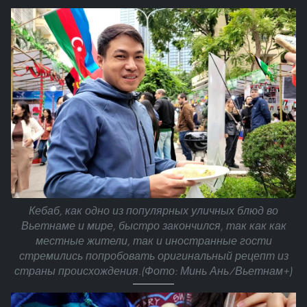
Кебаб, как одно из популярных уличных блюд во
Вьетнаме и мире, быстро закончился, так как как
местные жители, так и иностранные гости
стремились попробовать оригинальный рецепт из
страны происхождения.(Фото: Минь Ань/Вьетнам+)