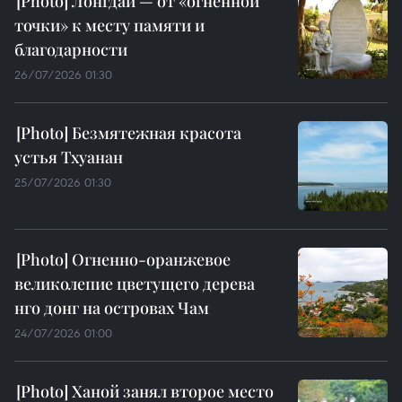
Лонгдай — от «огненной
точки» к месту памяти и
благодарности
26/07/2026 01:30
Безмятежная красота
устья Тхуанан
25/07/2026 01:30
Огненно-оранжевое
великолепие цветущего дерева
нго донг на островах Чам
24/07/2026 01:00
Ханой занял второе место