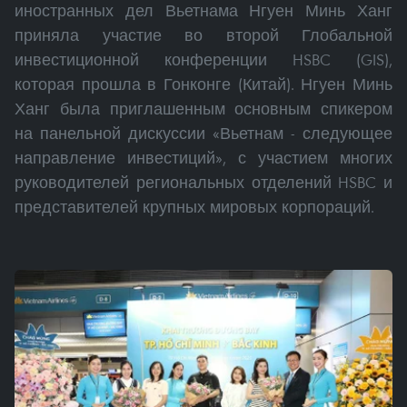
иностранных дел Вьетнама Нгуен Минь Ханг
приняла участие во второй Глобальной
инвестиционной конференции HSBC (GIS),
которая прошла в Гонконге (Китай). Нгуен Минь
Ханг была приглашенным основным спикером
на панельной дискуссии «Вьетнам - следующее
направление инвестиций», с участием многих
руководителей региональных отделений HSBC и
представителей крупных мировых корпораций.