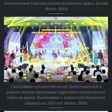
подчиненным Народно-освободительной армии Китая
(Фото: ВИA)
Программа художественного представления в
рамках первой программы партийно-политических
обменов между Вьетнамом и китайской береговой
охраной на 2024 год (Фото: ВИA)