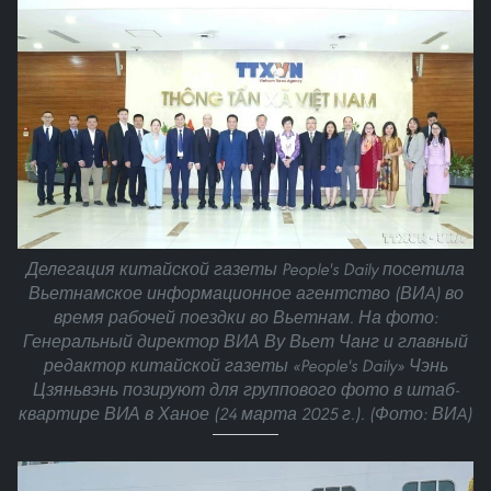
Делегация китайской газеты People's Daily посетила
Вьетнамское информационное агентство (ВИA) во
время рабочей поездки во Вьетнам. На фото:
Генеральный директор ВИА Ву Вьет Чанг и главный
редактор китайской газеты «People's Daily» Чэнь
Цзяньвэнь позируют для группового фото в штаб-
квартире ВИА в Ханое (24 марта 2025 г.). (Фото: ВИA)