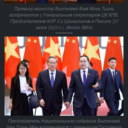
Премьер-министр Вьетнама Фам Минь Тьинь
встречается с Генеральным секретарем ЦК КПВ,
Председателем КНР Си Цзиньпином в Пекине (27
июня 2023 г.). (Фото: ВИA)
Председатель Национального собрания Вьетнама
Чан Тхань Ман встречается с премьером Госсовета