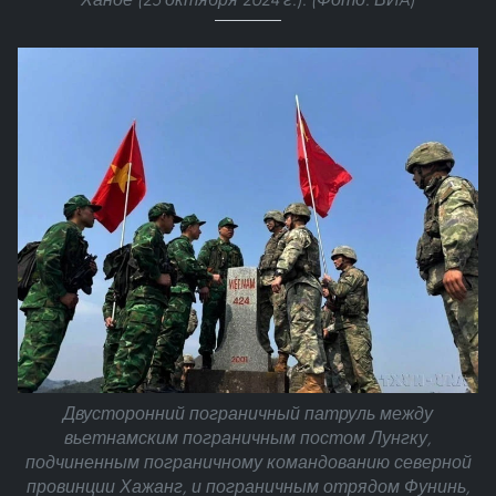
Двусторонний пограничный патруль между
вьетнамским пограничным постом Лунгку,
подчиненным пограничному командованию северной
провинции Хажанг, и пограничным отрядом Фунинь,