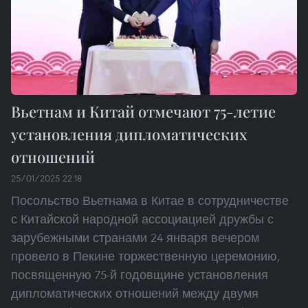
Вьетнам и Китай отмечают 75-летие
установления дипломатических
отношений
25/01/2025 22:18
Посольство Вьетнама в Китае в сотрудничестве
с Китайской народной ассоциацией дружбы с
зарубежными странами 24 января вечером
провело в Пекине торжественную церемонию,
посвященную 75-й годовщине установления
дипломатических отношений между двумя