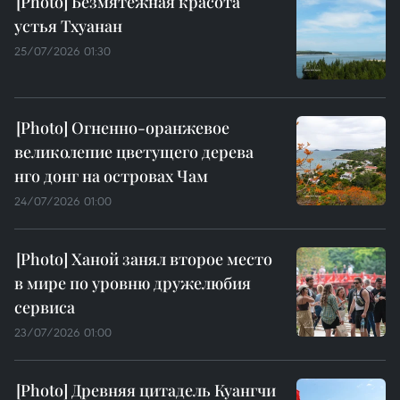
Безмятежная красота
устья Тхуанан
25/07/2026 01:30
Огненно-оранжевое
великолепие цветущего дерева
нго донг на островах Чам
24/07/2026 01:00
Ханой занял второе место
в мире по уровню дружелюбия
сервиса
23/07/2026 01:00
Древняя цитадель Куангчи