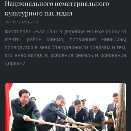
Национального нематериального
культурного наследия
09/02/2025 02:00
Фестиваль «Бао бан» в деревне Нонкхе (община
Йенты, район Иенмо, провинция Ниньбинь)
проводится в знак благодарности предкам и тем,
кто внес вклад в освоение земель и основание
деревни.