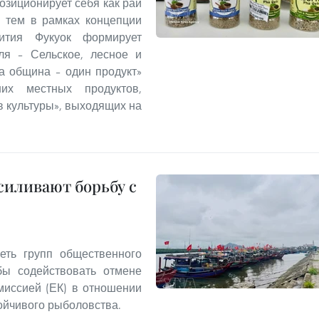
озиционирует себя как рай
с тем в рамках концепции
звития Фукуок формирует
ля – Сельское, лесное и
а община – один продукт»
ших местных продуктов,
 культуры», выходящих на
иливают борьбу с
еть групп общественного
бы содействовать отмене
миссией (ЕК) в отношении
ойчивого рыболовства.