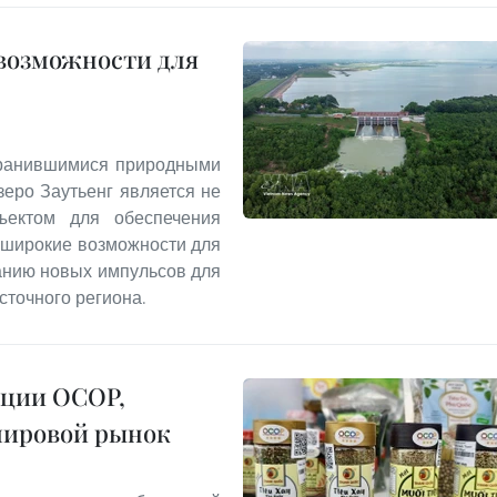
 возможности для
хранившимися природными
еро Заутьенг является не
ъектом для обеспечения
т широкие возможности для
данию новых импульсов для
сточного региона.
кции OCOP,
мировой рынок