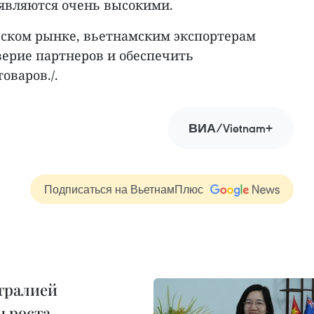
являются очень высокими.
ском рынке, вьетнамским экспортерам
верие партнеров и обеспечить
оваров./.
ВИА/Vietnam+
Подписаться на ВьетнамПлюс
тралией
ы роста