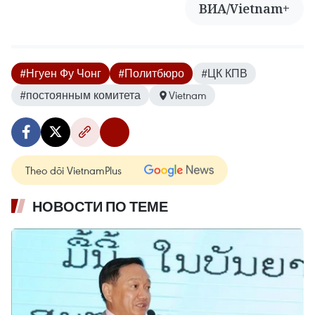
ВИА/Vietnam+
#Нгуен Фу Чонг
#Политбюро
#ЦК КПВ
#постоянным комитета
Vietnam
Theo dõi VietnamPlus
НОВОСТИ ПО ТЕМЕ