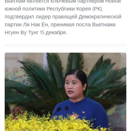
Вьетнам является ключевым партнером Новой
южной политики Республики Корея (РК),
подтвердил лидер правящей Демократической
партии Ли Нак Ён, принимая посла Вьетнама
Нгуен Ву Тунг 15 декабря.