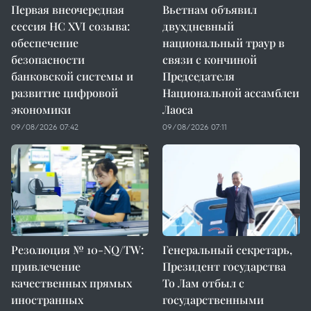
Первая внеочередная
Вьетнам объявил
сессия НС XVI созыва:
двухдневный
обеспечение
национальный траур в
безопасности
связи с кончиной
банковской системы и
Председателя
развитие цифровой
Национальной ассамблеи
экономики
Лаоса
09/08/2026 07:42
09/08/2026 07:11
Резолюция № 10-NQ/TW:
Генеральный секретарь,
привлечение
Президент государства
качественных прямых
То Лам отбыл с
иностранных
государственными