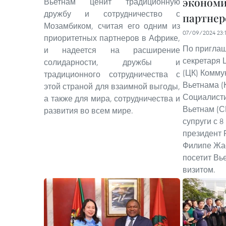
экономи
Вьетнам ценит традиционную
дружбу и сотрудничество с
партнер
Мозамбиком, считая его одним из
07/09/2024 23:
приоритетных партнеров в Африке,
По пригла
и надеется на расширение
секретаря 
солидарности, дружбы и
(ЦК) Комму
традиционного сотрудничества с
Вьетнама (
этой страной для взаимной выгоды,
Социалисти
а также для мира, сотрудничества и
Вьетнам (С
развития во всем мире.
супруги с 8
президент 
Филипе Жас
посетит Вь
визитом.