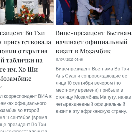
езидент Во Тхи
Вице-президент Вьетнам
н присутствовала
начинает официальный
монии открытия
визит в Мозамбик
й таблички на
11/09/2023 05:48
те им. Хо Ши
Вице-президент Вьетнама Во Тхи
Ань Суан и сопровождающие ее
Мозамбике
лица 10 сентября вечером (по
52
местному времени) прибыли в
л корреспондент ВИА в
столицу Мозамбика Мапуту, начав
рамках официального
четырехдневный официальный
озамбик во второй
визит в эту африканскую страну.
ня 11 сентября (время
ице-президент Во Тхи
 высокопоставленная