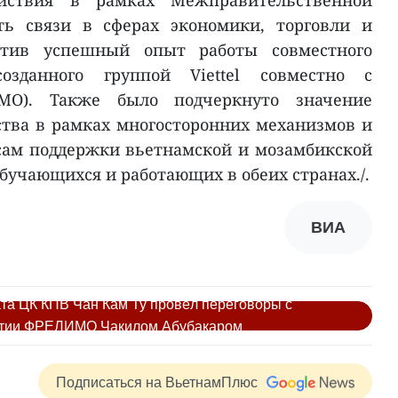
ействия в рамках Межправительственной
ть связи в сферах экономики, торговли и
етив успешный опыт работы совместного
созданного группой Viettel совместно с
МО). Также было подчеркнуто значение
тва в рамках многосторонних механизмов и
сам поддержки вьетнамской и мозамбикской
бучающихся и работающих в обеих странах./.
ВИА
та ЦК КПВ Чан Кам Ту провёл переговоры с
ртии ФРЕЛИМО Чакилом Абубакаром
Подписаться на ВьетнамПлюс