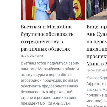
Вьетнам и Мозамбик
Вице-пр
будут способствовать
Ань Суа
сотрудничеству в
на цере
различных областях
памятно
проспек
13/09/2023 05:06
Мина в 
Вьетнам готов поделиться своим
опытом с Мозамбиком в области
12/09/2023 01:
аквакультуры и переработки
Как сообщи
агроводной продукции, помогая
Африке, в 
обеспечить продовольственную
визита в М
безопасность в африканской
половине д
стране и регионе, заявила вице-
местное) в
президент Во Тхи Ань Суан.
Ань Суан и