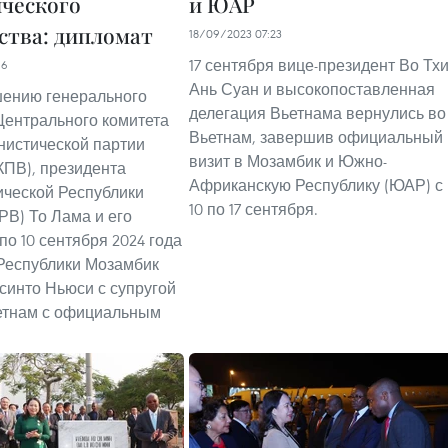
ческого
и ЮАР
ства: дипломат
18/09/2023 07:23
17 сентября вице-президент Во Тх
16
Ань Суан и высокопоставленная
шению генерального
делегация Вьетнама вернулись во
Центрального комитета
Вьетнам, завершив официальный
нистической партии
визит в Мозамбик и Южно-
КПВ), президента
Африканскую Республику (ЮАР) с
ческой Республики
10 по 17 сентября.
РВ) То Лама и его
 по 10 сентября 2024 года
Республики Мозамбик
инто Ньюси с супругой
етнам с официальным