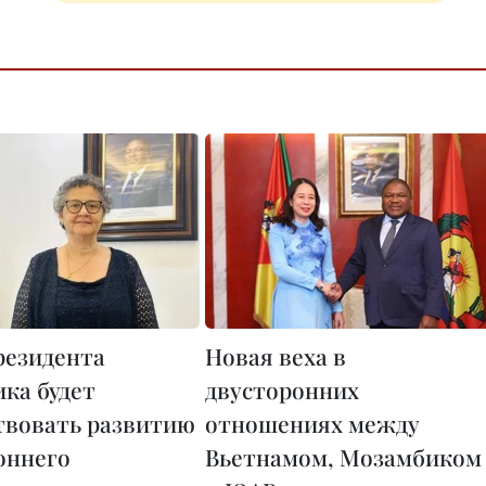
резидента
Новая веха в
ка будет
двусторонних
твовать развитию
отношениях между
оннего
Вьетнамом, Мозамбиком