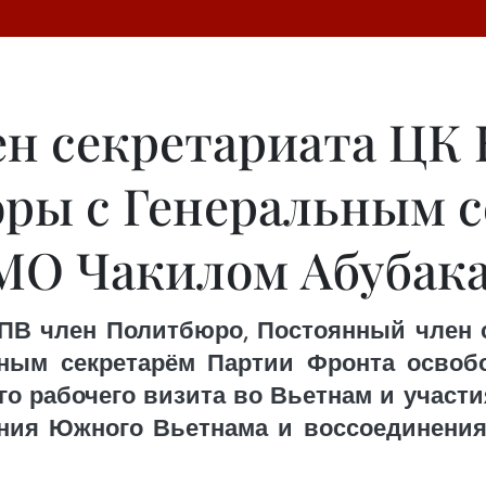
н секретариата ЦК 
оры с Генеральным 
О Чакилом Абубак
КПВ член Политбюро, Постоянный член 
ьным секретарём Партии Фронта осво
го рабочего визита во Вьетнам и участ
ия Южного Вьетнама и воссоединения 