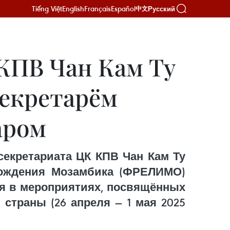
Tiếng Việt
English
Français
Español
Русский
中文
КПВ Чан Кам Ту
секретарём
аром
секретариата ЦК КПВ Чан Кам Ту
бождения Мозамбика (ФРЕЛИМО)
ия в мероприятиях, посвящённых
страны (26 апреля — 1 мая 2025