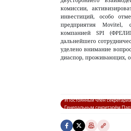
двустороннего взаимод
комиссии, активизирова
инвестиций, особо отм
предприятия Movitel, 
компанией SPI (ФРЕЛИ
дальнейшего сотрудничес
уделено внимание вопро
диаспор, проживающих, о
#Постоянный член секретариа
Генеральным секретарём Па