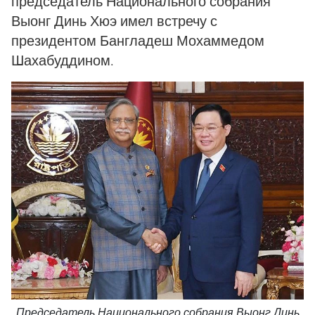
председатель Национального собрания
Выонг Динь Хюэ имел встречу с
президентом Бангладеш Мохаммедом
Шахабуддином.
Председатель Национального собрания Выонг Динь