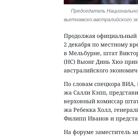
Председатель Национально
вьетнамско-австралийского эк
Продолжая официальный в
2 декабря по местному в
в Мельбурне, штат Викто
(НС) Выонг Динь Хюэ прин
австралийского экономич
По словам спецкора ВИА, 
жа Салли Кэпп, представ
верховный комиссар штат
жа Ребекка Холл, генераль
Филипп Иванов и представ
На форуме заместитель м