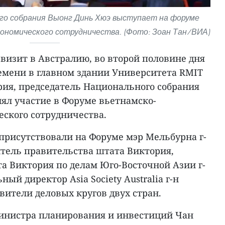
го собрания Выонг Динь Хюэ выступает на форуме
ономического сотрудничества. (Фото: Зоан Тан/ВИА)
изит в Австралию, во второй половине дня
ремени в главном здании Университета RMIT
рия, председатель Национального собрания
ял участие в Форуме вьетнамско-
еского сотрудничества.
присутствовали на Форуме мэр Мельбурна г-
итель правительства штата Виктория,
а Виктория по делам Юго-Восточной Азии г-
ный директор Asia Society Australia г-н
ители деловых кругов двух стран.
инистра планирования и инвестиций Чан