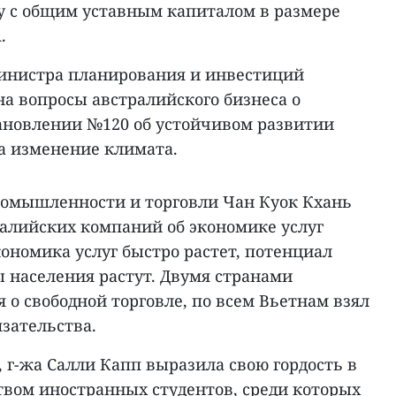
у с общим уставным капиталом в размере
.
инистра планирования и инвестиций
а вопросы австралийского бизнеса о
ановлении №120 об устойчивом развитии
на изменение климата.
омышленности и торговли Чан Куок Кхань
ралийских компаний об экономике услуг
кономика услуг быстро растет, потенциал
ы населения растут. Двумя странами
 о свободной торговле, по всем Вьетнам взял
язательства.
 г-жа Салли Капп выразила свою гордость в
твом иностранных студентов, среди которых