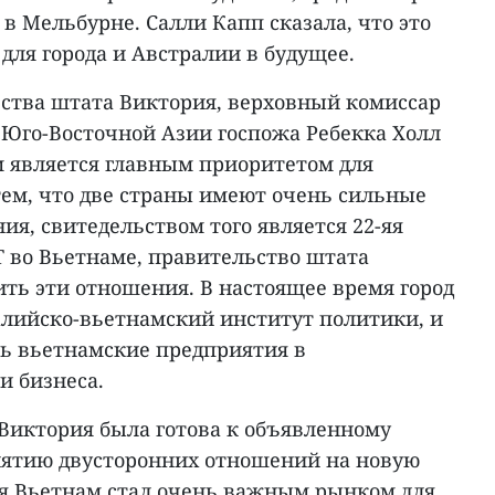
 Мельбурне. Салли Капп сказала, что это
для города и Австралии в будущее.
ства штата Виктория, верховный комиссар
 Юго-Восточной Азии госпожа Ребекка Холл
м является главным приоритетом для
ем, что две страны имеют очень сильные
я, свитедельством того является 22-яя
T во Вьетнаме, правительство штата
ть эти отношения. В настоящее время город
лийско-вьетнамский институт политики, и
ь вьетнамские предприятия в
и бизнеса.
 Виктория была готова к объявленному
нятию двусторонних отношений на новую
мя Вьетнам стал очень важным рынком для