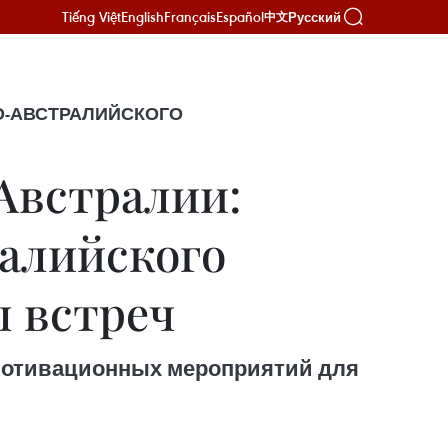
Tiếng Việt
English
Français
Español
Русский
中文
О-АВСТРАЛИЙСКОГО
Австралии:
ралийского
л встреч
 мотивационных мероприятий для