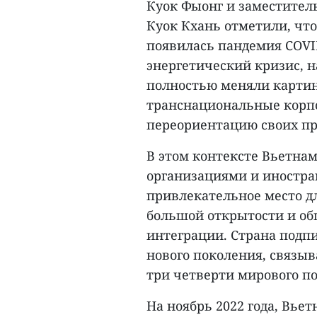
Куок Фыонг и заместител
Куок Кхань отметили, что
появилась пандемия COVID
энергетический кризис, н
полностью меняли картин
транснациональные корп
переориентацию своих пр
В этом контексте Вьетна
организациями и иностра
привлекательное место дл
большой открытости и о
интеграции. Страна подпи
нового поколения, связы
три четверти мирового п
На ноябрь 2022 года, Вьет