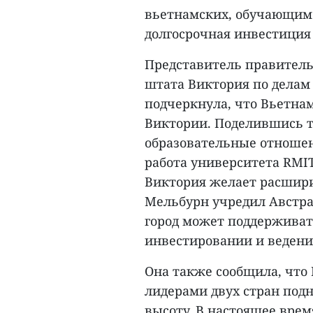
вьетнамских, обучающим в
долгосрочная инвестиция 
Представитель правитель
штата Виктория по делам
подчеркнула, что Вьетна
Виктории. Поделившись т
образовательные отношени
работа университета RMI
Виктория желает расшири
Мельбурн учредил Австра
город может поддерживат
инвестировании и ведени
Она также сообщила, что
лидерами двух стран под
высоту. В настоящее вре