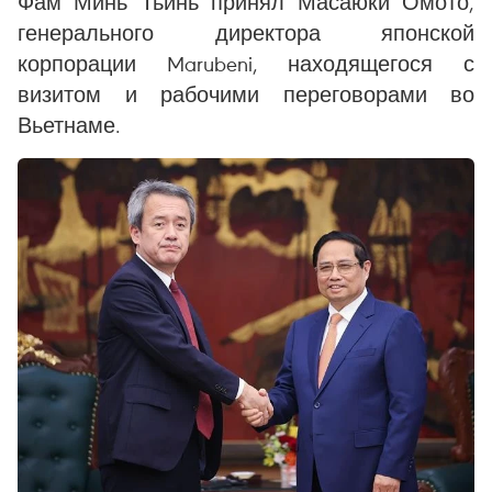
Фам Минь Тьинь принял Масаюки Омото,
генерального директора японской
корпорации Marubeni, находящегося с
визитом и рабочими переговорами во
Вьетнаме.