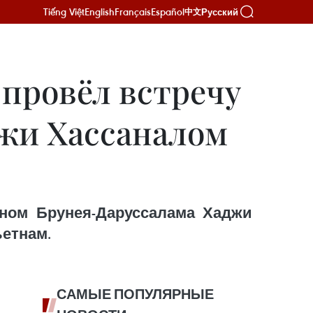
Tiếng Việt
English
Français
Español
Русский
中文
провёл встречу
джи Хассаналом
аном Брунея-Даруссалама Хаджи
ьетнам.
САМЫЕ ПОПУЛЯРНЫЕ