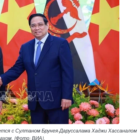
ется с Султаном Брунея-Даруссалама Хаджи Хассаналом
ахом. (Фото: ВИА).