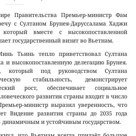
тире Правительства Премьер-министр Фам
ечу с Султаном Брунея-Даруссалама Хаджи
, который вместе с высокопоставленной
шает государственный визит во Вьетнам.
инь Тьинь тепло приветствовал Султана
а и высокопоставленную делегацию Брунея.
, который под руководством Султана
ческую стабильность, демонстрирует
еский рост, обеспечивает социальное
еловеческого развития страны входит в число
Премьер-министр выразил уверенность, что
ет Видение развития страны до 2035 года
сь динамичным и устойчивым государством.
кнул, что Вьетнам всегда придаёт большое