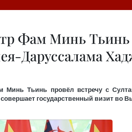
р Фам Минь Тьинь 
нея-Даруссалама Ха
м Минь Тьинь провёл встречу с Султ
 совершает государственный визит во В