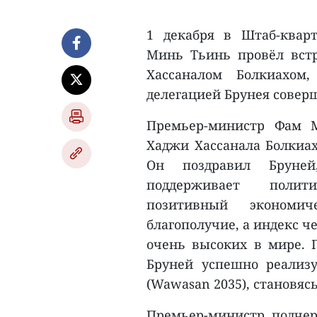
1 декабря в Штаб-квар
Минь Тьинь провёл встр
Хассаналом Болкиахом
делегацией Брунея совер
Премьер-министр Фам М
Хаджи Хассанала Болкиах
Он поздравил Бруней
поддерживает полити
позитивный экономич
благополучие, а индекс ч
очень высоких в мире. 
Бруней успешно реализу
(Wawasan 2035), становя
Премьер-министр подчер