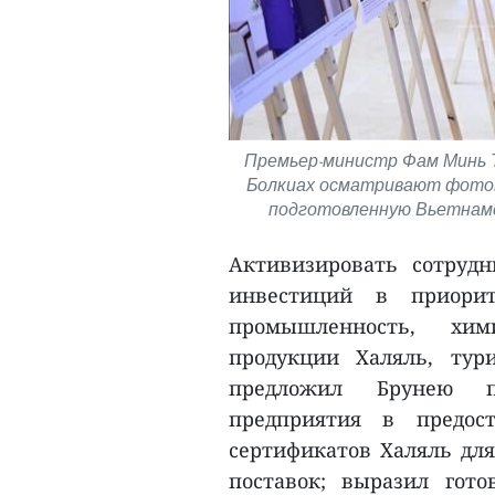
Премьер-министр Фам Минь Т
Болкиах осматривают фотов
подготовленную Вьетнамс
Активизировать сотрудн
инвестиций в приорит
промышленность, хим
продукции Халяль, ту
предложил Брунею п
предприятия в предост
сертификатов Халяль для
поставок; выразил гот