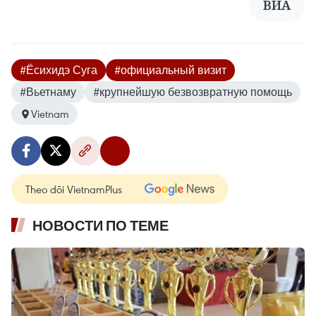
ВИА
#Ёсихидэ Суга
#официальный визит
#Вьетнаму
#крупнейшую безвозвратную помощь
Vietnam
Theo dõi VietnamPlus
НОВОСТИ ПО ТЕМЕ