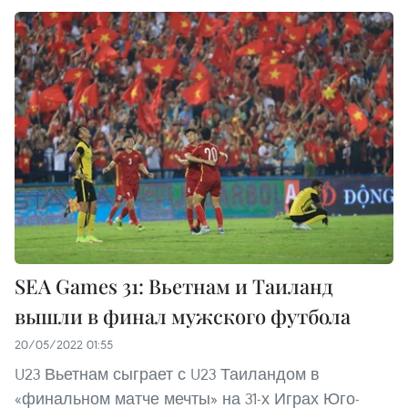
SEA Games 31: Вьетнам и Таиланд
вышли в финал мужского футбола
20/05/2022 01:55
U23 Вьетнам сыграет с U23 Таиландом в
«финальном матче мечты» на 31-х Играх Юго-