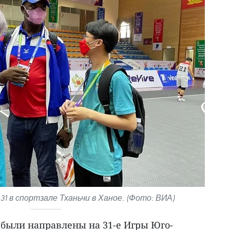
1 в спортзале Тханьчи в Ханое. (Фото: ВИА)
 были направлены на 31-е Игры Юго-