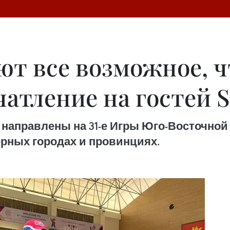
ют все возможное, 
атление на гостей S
аправлены на 31-е Игры Юго-Восточной А
верных городах и провинциях.