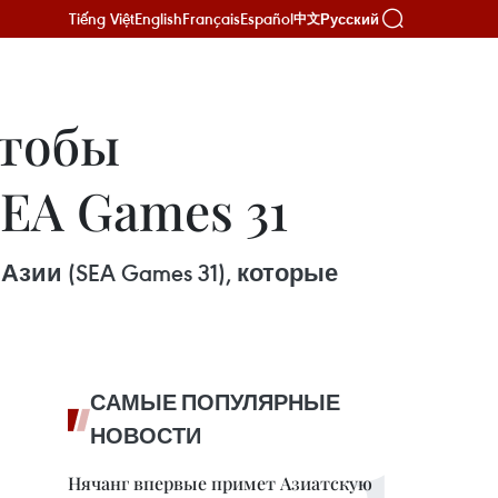
Tiếng Việt
English
Français
Español
Русский
中文
чтобы
EA Games 31
зии (SEA Games 31), которые
САМЫЕ ПОПУЛЯРНЫЕ
НОВОСТИ
Нячанг впервые примет Азиатскую