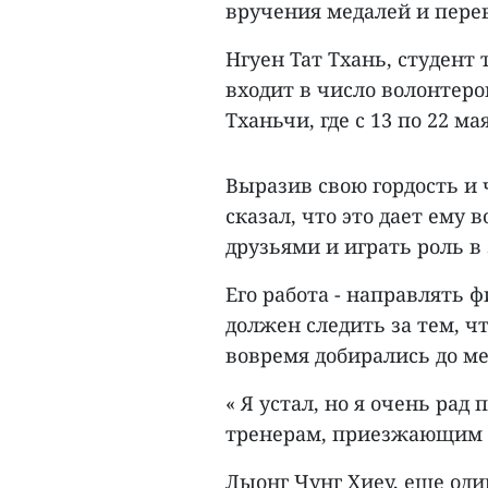
вручения медалей и перев
Нгуен Тат Тхань, студент 
входит в число волонтеро
Тханьчи, где с 13 по 22 м
Выразив свою гордость и 
сказал, что это дает ему
друзьями и играть роль 
Его работа - направлять
должен следить за тем, ч
вовремя добирались до ме
« Я устал, но я очень ра
тренерам, приезжающим в 
Лыонг Чунг Хиеу, еще один