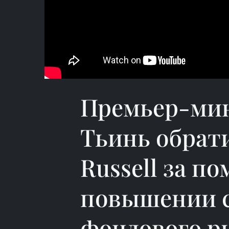
Премьер-ми
Тьинь обрат
Russell за п
повышении с
фондового р