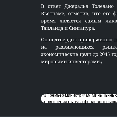
В ответ Джеральд Толедано
Вьетнаме, отметив, что его 
время является самым лик
Таиланда и Сингапура.
Он подтвердил приверженность
на развивающихся рынка
экономические цели до 2045 го
мировыми инвесторами./.
#Премьер-министр Фам Минь Тьинь обр
повышении статуса фондового рынк