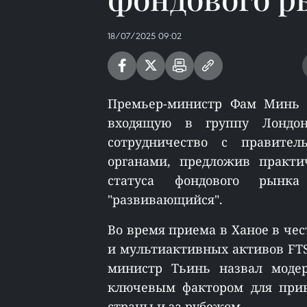
18/07/2025 09:02
Премьер-министр Фам Минь Т
входящую в группу Лондон
сотрудничество с правите
органами, предложив практ
статуса фондового рынк
"развивающийся".
Во время приема в Ханое в чес
и мультиактивных активов FTS
министр Тьинь назвал моде
ключевым фактором для прив
страны и за рубежом.