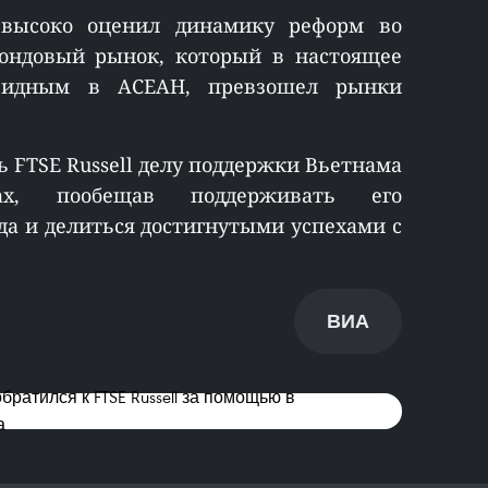
 высоко оценил динамику реформ во
фондовый рынок, который в настоящее
видным в АСЕАН, превзошел рынки
 FTSE Russell делу поддержки Вьетнама
х, пообещав поддерживать его
да и делиться достигнутыми успехами с
ВИА
атился к FTSE Russell за помощью в
а