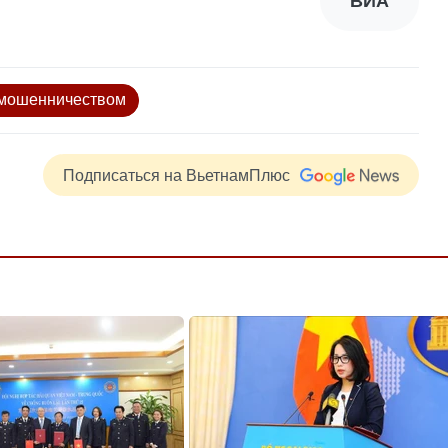
ВИА
 мошенничеством
Подписаться на ВьетнамПлюс