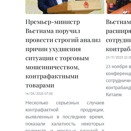
Премьер-министр
Вьетнам
Вьетнама поручил
расшир
провести строгий анализ
сотрудни
причин ухудшения
контраб
ситуации с торговым
23/11/2023 22:2
мошенничеством,
23 ноября 
конференц
контрафактными
сотрудниче
товарами
контрабанд
14/05/2025 07:00
Китаем.
Несколько серьезных случаев
контрафактной продукции,
выявленных в последнее время,
показали халатность некоторых
ведомств и местных властей в