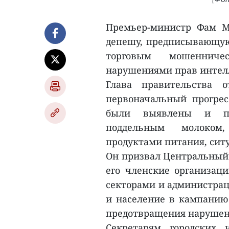
Премьер-министр Фам М
депешу, предписывающую
торговым мошенниче
нарушениями прав интелл
Глава правительства 
первоначальный прогрес
были выявлены и пр
поддельным молоком
продуктами питания, ситу
Он призвал Центральный 
его членские организац
секторами и администрац
и население в кампанию 
предотвращения нарушен
Секретарям городских