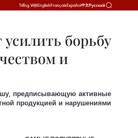
Tiếng Việt
English
Français
Español
Русский
中文
 усилить борьбу
чеством и
ешу, предписывающую активные
ктной продукцией и нарушениями