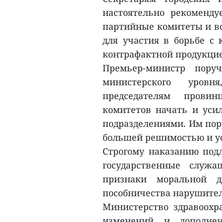
настоятельно рекоменду
партийные комитеты и вс
для участия в борьбе с
контрафактной продукци
Премьер-министр поруч
министерского уров
председателям прови
комитетов начать и уси
подразделениями. Им пор
большей решимостью и у
Строгому наказанию под
государственные служ
признаки моральной д
пособничества нарушител
Министерство здравоохр
изменений и дополне