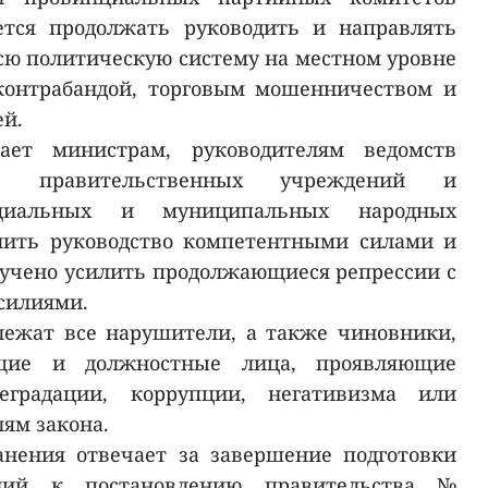
ется продолжать руководить и направлять
ю политическую систему на местном уровне
 контрабандой, торговым мошенничеством и
ей.
ает министрам, руководителям ведомств
ня, правительственных учреждений и
нциальных и муниципальных народных
лить руководство компетентными силами и
учено усилить продолжающиеся репрессии с
силиями.
лежат все нарушители, а также чиновники,
ащие и должностные лица, проявляющие
еградации, коррупции, негативизма или
ям закона.
анения отвечает за завершение подготовки
ний к постановлению правительства №