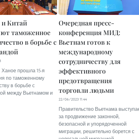
 и Китай
Очередная пресс-
яют таможенное
конференция МИД:
чество в борьбе с
Вьетнам готов к
андой
международному
сотрудничеству для
8
эффективного
в Ханое прошла 15-я
ия по таможенному
предотвращения
ству в борьбе с
торговли людьми
ой между Вьетнамом и
22/06/2023 11:44
Правительство Вьетнама выступа
за продвижение законной,
безопасной и упорядоченной
миграции, решительно борется с
нелегальной миграцией,