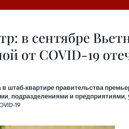
р: в сентябре Вьет
ной от COVID-19 оте
та в штаб-квартире правительства премь
ыми, подразделениями и предприятиями
OVID-19