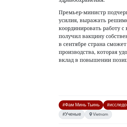
Премьер-министр подчерк
усилия, выражать решимо
координировать работу с
получил вакцину собствен
в сентябре страна сможе
производства, которая уд
вклад в повышении позиц
#Фам Минь Тьинь
#исследо
#Ученые
Vietnam