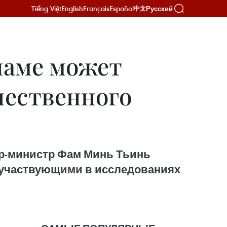
Tiếng Việt
English
Français
Español
Русский
中文
наме может
чественного
ер-министр Фам Минь Тьинь
, участвующими в исследованиях