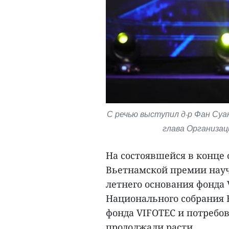
С речью выступил д-р Фан Суан
глава Организац
На состоявшейся в конце 
Вьетнамской премии науч
летнего основания фонда
Национального собрания 
фонда VIFOTEC и потребо
продолжали расти.