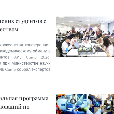
мских студентов с
еством
ихоокеанская конференция
академическому обмену в
нтов APIE Camp 2026,
м при Министерстве науки
PIE Camp собрал экспертов
альная программа
нноваций по