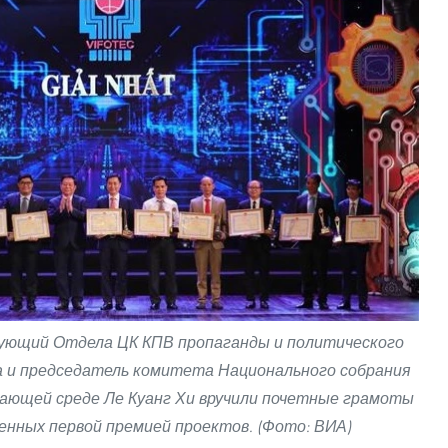
дующий Отдела ЦК КПВ пропаганды и политического
а и председатель комитета Национального собрания
ужающей среде Ле Куанг Хи вручили почетные грамоты
нных первой премией проектов. (Фото: ВИА)