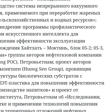
одство системы непрерывного вакуумного
я, применяемого при переработке жареных
ельскохозяйственных и водных ресурсов»;
внедрение программы профилактического
я искусственного интеллекта для
ышения эффективности эксплуатации
ождения Хайтхать – Моктинь, блок 05-2; 05-3,
ма» группы авторов нефтегазовой компании
ong POC), Петровьетнам; проект авторов
ыонгшен (Huong Sen Group), провинция
уктуры биологических субстратов с
ПЭТ-пластика для повышения эффективности
оизводстве напитков» и проект от
института, Петровьетнам об «Исследовании,
отке и применении технологий повышения
чи терригенных отложений нефтяных