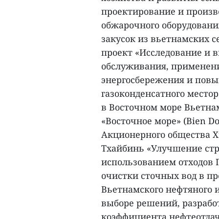
проектирование и произв
обжарочного оборудовани
закусок из вьетнамских с
проект «Исследование и 
обслуживания, применени
энергосбережения и пов
газоконденсатного местор
в Восточном море Вьетна
«Восточное море» (Bien D
Акционерного общества Х
Тхайбинь «Улучшение стр
использованием отходов 
очистки сточных вод в пр
Вьетнамского нефтяного 
выборе решений, разраб
коэффициента нефтеотда