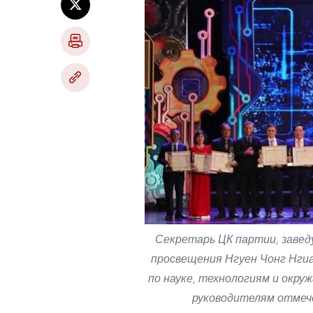
Секретарь ЦК партии, заве
просвещения Нгуен Чонг Нги
по науке, технологиям и окр
руководителям отмече