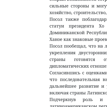
сильные стороны и могут
хозяйство, строительство
Посол также поблагода
статуи президента Х
Доминиканской Республик
Ханое как знаковые прое
Посол пообещал, что на 
укрепления двусторонних
страны готовятся о
дипломатических отноше
Согласившись с оценками
что последовательная 
дальнейшее развитие и 
включая страны Латинск
Подчеркнув роль и 
латиноамериканском реги