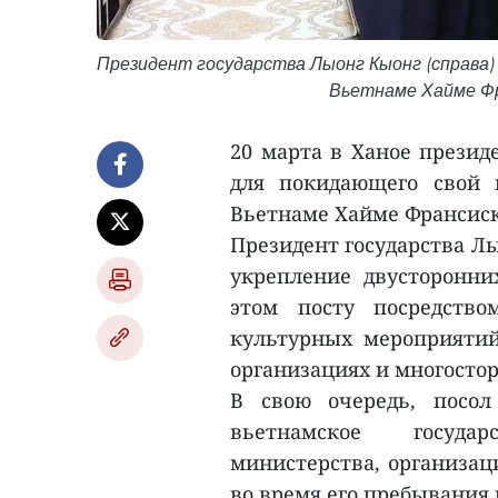
Президент государства Лыонг Кыонг (справа)
Вьетнаме Хайме Фр
20 марта в Ханое презид
для покидающего свой 
Вьетнаме Хайме Франсиск
Президент государства Л
укрепление двусторонн
этом посту посредство
культурных мероприяти
организациях и многосто
В свою очередь, посол
вьетнамское государ
министерства, организац
во время его пребывания 