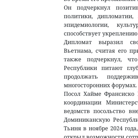
Он подчеркнул позитив
политики, дипломатии, э
эпидемиологии, культ
способствует укреплению
Дипломат выразил сво
Вьетнама, считая его п
также подчеркнул, чт
Республики питают глу
продолжать поддерж
многосторонних форумах.
Посол Хайме Франсиско 
координации Министерс
ведомств посольство вн
Доминиканскую Республ
Тьиня в ноябре 2024 год
открыл возможности сотру