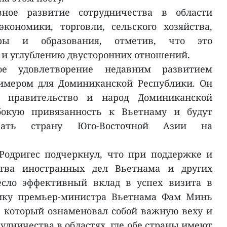
ное развитие сотрудничества в области
кономики, торговли, сельского хозяйства,
уры и образования, отметив, что это
 и углублению двусторонних отношений.
е удовлетворение недавним развитием
римером для Доминиканской Республики. Он
о правительство и народ Доминиканской
бокую привязанность к Вьетнаму и будут
ивать страну Юго-Восточной Азии на
Родригес подчеркнул, что при поддержке и
тва иностранных дел Вьетнама и других
есло эффективный вклад в успех визита в
ику премьер-министра Вьетнама Фам Минь
а, который ознаменовал собой важную веху и
дничества в областях, где обе страны имеют