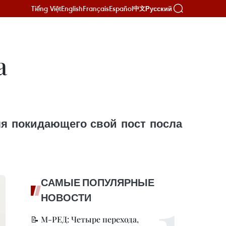
Tiếng Việt
English
Français
Español
Русский
中文
а
ля покидающего свой пост посла
САМЫЕ ПОПУЛЯРНЫЕ
НОВОСТИ
📝 М-РЕД: Четыре перехода,