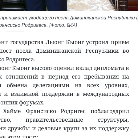
 принимает уходящего посла Доминиканской Республики 
ансиско Родригеса. (Фото: BИA)
ент государства Лыонг Кыонг устроил прием
пост посла Доминиканской Республики во
о Родригеса.
ыонг Кыонг высоко оценил вклад дипломата в
их отношений в период его пребывания на
м обмена делегациями на всех уровнях,
й и взаимной поддержки в международных
ронних форумах.
 Хайме Франсиско Родригес поблагодарил
ство, правительственные структуры,
ии дружбы и деловые круги за их поддержку
на этом посту.