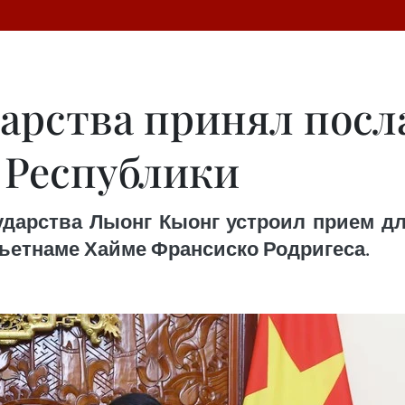
дарства принял посл
 Республики
сударства Лыонг Кыонг устроил прием д
ьетнаме Хайме Франсиско Родригеса.