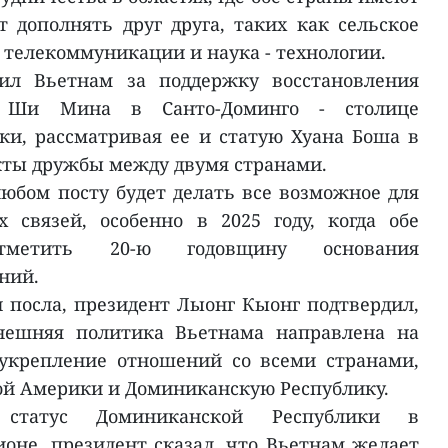
 дополнять друг друга, таких как сельское
, телекоммуникации и наука - технологии.
рил Вьетнам за поддержку восстановления
о Ши Мина в Санто-Доминго - столице
и, рассматривая ее и статую Хуана Боша в
кты дружбы между двумя странами.
любом посту будет делать все возможное для
 связей, особенно в 2025 году, когда обе
тметить 20-ю годовщину основания
ний.
 посла, президент Лыонг Кыонг подтвердил,
внешняя политика Вьетнама направлена на
укрепление отношений со всеми странами,
ой Америки и Доминиканскую Республику.
статус Доминиканской Республики в
оне, президент сказал, что Вьетнам желает